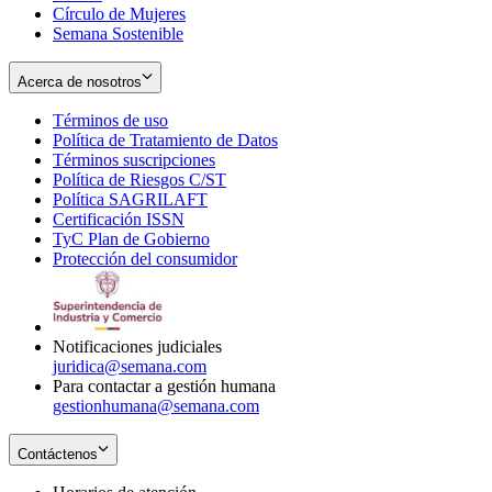
Círculo de Mujeres
Semana Sostenible
Acerca de nosotros
Términos de uso
Opens
Política de Tratamiento de Datos
in
Opens
Términos suscripciones
new
Opens
in
Política de Riesgos C/ST
window
in
Opens
new
Política SAGRILAFT
Opens
new
in
window
Certificación ISSN
Opens
in
window
new
TyC Plan de Gobierno
in
new
Opens
window
Protección del consumidor
new
window
in
Opens
window
new
in
window
new
window
Notificaciones judiciales
juridica@semana.com
Para contactar a gestión humana
gestionhumana@semana.com
Contáctenos