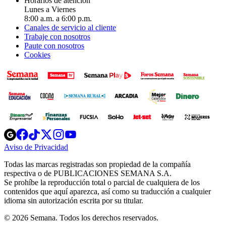
Horarios de atención
Lunes a Viernes
8:00 a.m. a 6:00 p.m.
Canales de servicio al cliente
Trabaje con nosotros
Paute con nosotros
Cookies
Opens
Opens
Opens
Opens
Opens
in
in
in
in
in
Aviso de Privacidad
Opens
new
new
new
new
new
in
window
window
window
window
window
Todas las marcas registradas son propiedad de la compañía
new
respectiva o de PUBLICACIONES SEMANA S.A.
window
Se prohíbe la reproducción total o parcial de cualquiera de los
contenidos que aquí aparezca, así como su traducción a cualquier
idioma sin autorización escrita por su titular.
© 2026 Semana. Todos los derechos reservados.