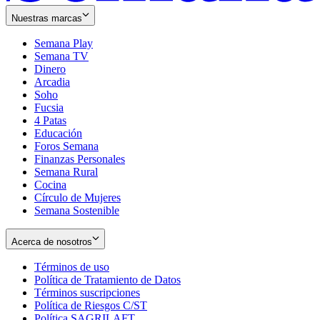
Nuestras marcas
Semana Play
Semana TV
Dinero
Arcadia
Soho
Opens
Fucsia
in
Opens
4 Patas
new
in
Educación
window
new
Foros Semana
window
Finanzas Personales
Semana Rural
Cocina
Círculo de Mujeres
Semana Sostenible
Acerca de nosotros
Términos de uso
Opens
Política de Tratamiento de Datos
in
Opens
Términos suscripciones
new
Opens
in
Política de Riesgos C/ST
window
in
Opens
new
Política SAGRILAFT
Opens
new
in
window