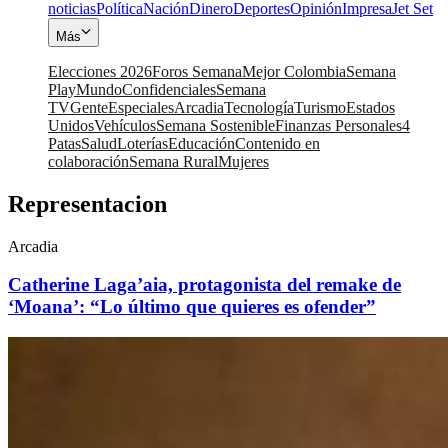
noticias
Política
Nación
Dinero
Deportes
Opinión
Impresa
Jet Set
Más
Elecciones 2026
Foros Semana
Mejor Colombia
Semana
Play
Mundo
Confidenciales
Semana
TV
Gente
Especiales
Arcadia
Tecnología
Turismo
Estados
Unidos
Vehículos
Semana Sostenible
Finanzas Personales
4
Patas
Salud
Loterías
Educación
Contenido en
colaboración
Semana Rural
Mujeres
Representacion
Arcadia
Catherine Laga’aia, protagonista del remake de
‘Moana’: “Lo último que quieres es ofender”