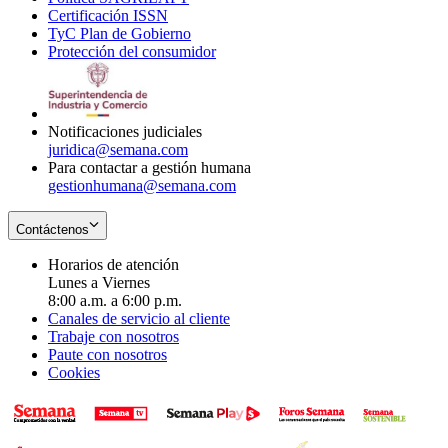
Certificación ISSN
Opens
in
window
new
TyC Plan de Gobierno
in
new
Opens
window
Protección del consumidor
new
window
in
Opens
window
new
in
window
new
window
Notificaciones judiciales
juridica@semana.com
Para contactar a gestión humana
gestionhumana@semana.com
Contáctenos
Horarios de atención
Lunes a Viernes
8:00 a.m. a 6:00 p.m.
Canales de servicio al cliente
Trabaje con nosotros
Paute con nosotros
Cookies