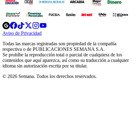
Opens
Opens
Opens
Opens
Opens
in
in
in
in
in
Aviso de Privacidad
Opens
new
new
new
new
new
in
window
window
window
window
window
Todas las marcas registradas son propiedad de la compañía
new
respectiva o de PUBLICACIONES SEMANA S.A.
window
Se prohíbe la reproducción total o parcial de cualquiera de los
contenidos que aquí aparezca, así como su traducción a cualquier
idioma sin autorización escrita por su titular.
© 2026 Semana. Todos los derechos reservados.