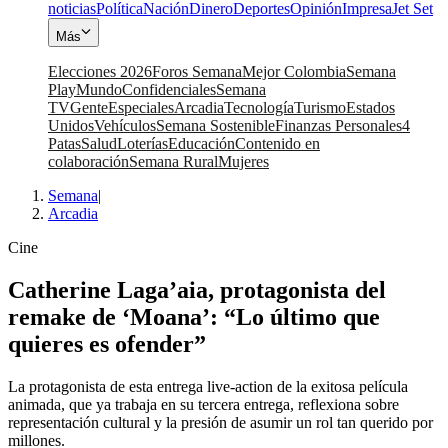
noticias
Política
Nación
Dinero
Deportes
Opinión
Impresa
Jet Set
Más
Elecciones 2026
Foros Semana
Mejor Colombia
Semana
Play
Mundo
Confidenciales
Semana
TV
Gente
Especiales
Arcadia
Tecnología
Turismo
Estados
Unidos
Vehículos
Semana Sostenible
Finanzas Personales
4
Patas
Salud
Loterías
Educación
Contenido en
colaboración
Semana Rural
Mujeres
Semana
|
Arcadia
Cine
Catherine Laga’aia, protagonista del
remake de ‘Moana’: “Lo último que
quieres es ofender”
La protagonista de esta entrega live-action de la exitosa película
animada, que ya trabaja en su tercera entrega, reflexiona sobre
representación cultural y la presión de asumir un rol tan querido por
millones.