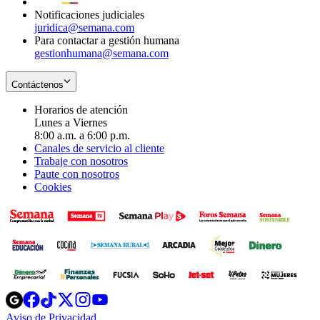
Notificaciones judiciales
juridica@semana.com
Para contactar a gestión humana
gestionhumana@semana.com
Contáctenos
Horarios de atención
Lunes a Viernes
8:00 a.m. a 6:00 p.m.
Canales de servicio al cliente
Trabaje con nosotros
Paute con nosotros
Cookies
Opens
Opens
Opens
Opens
Opens
in
in
in
in
in
Aviso de Privacidad
Opens