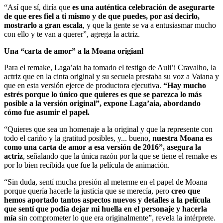
“Así que sí, diría que
es una auténtica celebración de asegurarte
de que eres fiel a ti mismo y de que puedes, por así decirlo,
mostrarlo a gran escala
, y que la gente se va a entusiasmar mucho
con ello y te van a querer”, agrega la actriz.
Una “carta de amor” a la Moana origianl
Para el remake, Laga’aia ha tomado el testigo de Auli’i Cravalho, la
actriz que en la cinta original y su secuela prestaba su voz a Vaiana y
que en esta versión ejerce de productora ejecutiva.
“Hay mucho
estrés porque lo único que quieres es que se parezca lo más
posible a la versión original”, expone Laga’aia, abordando
cómo fue asumir el papel.
“Quieres que sea un homenaje a la original y que la represente con
todo el cariño y la gratitud posibles, y... bueno,
nuestra Moana es
como una carta de amor a esa versión de 2016”, asegura la
actriz
, señalando que la única razón por la que se tiene el remake es
por lo bien recibida que fue la película de animación.
“Sin duda, sentí mucha presión al meterme en el papel de Moana
porque quería hacerle la justicia que se merecía, pero
creo que
hemos aportado tantos aspectos nuevos y detalles a la película
que sentí que podía dejar mi huella en el personaje y hacerla
mía
sin comprometer lo que era originalmente”, revela la intérprete.