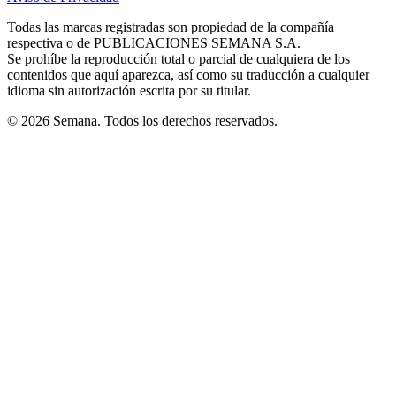
new
new
new
new
new
in
window
window
window
window
window
Todas las marcas registradas son propiedad de la compañía
new
respectiva o de PUBLICACIONES SEMANA S.A.
window
Se prohíbe la reproducción total o parcial de cualquiera de los
contenidos que aquí aparezca, así como su traducción a cualquier
idioma sin autorización escrita por su titular.
© 2026 Semana. Todos los derechos reservados.