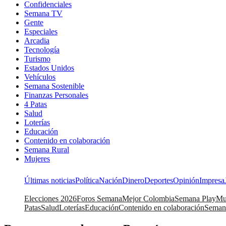
Confidenciales
Semana TV
Gente
Especiales
Arcadia
Tecnología
Turismo
Estados Unidos
Vehículos
Semana Sostenible
Finanzas Personales
4 Patas
Salud
Loterías
Educación
Contenido en colaboración
Semana Rural
Mujeres
Últimas noticias
Política
Nación
Dinero
Deportes
Opinión
Impresa
Elecciones 2026
Foros Semana
Mejor Colombia
Semana Play
Mu
Patas
Salud
Loterías
Educación
Contenido en colaboración
Seman