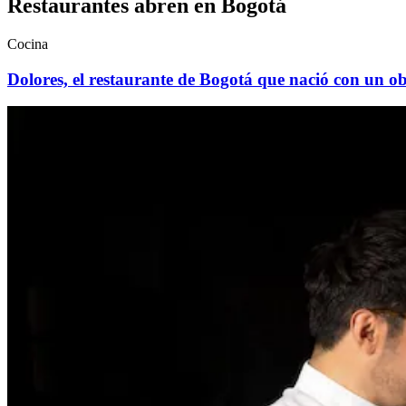
Restaurantes abren en Bogotá
Cocina
Dolores, el restaurante de Bogotá que nació con un ob