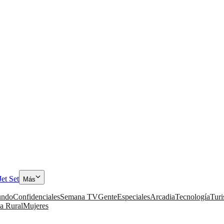
Jet Set
Más
ndo
Confidenciales
Semana TV
Gente
Especiales
Arcadia
Tecnología
Tur
a Rural
Mujeres