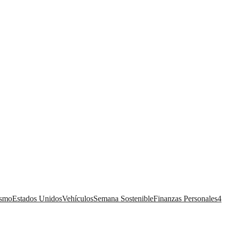
ismo
Estados Unidos
Vehículos
Semana Sostenible
Finanzas Personales
4