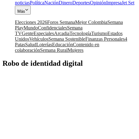
noticias
Política
Nación
Dinero
Deportes
Opinión
Impresa
Jet Set
Más
Elecciones 2026
Foros Semana
Mejor Colombia
Semana
Play
Mundo
Confidenciales
Semana
TV
Gente
Especiales
Arcadia
Tecnología
Turismo
Estados
Unidos
Vehículos
Semana Sostenible
Finanzas Personales
4
Patas
Salud
Loterías
Educación
Contenido en
colaboración
Semana Rural
Mujeres
Robo de identidad digital