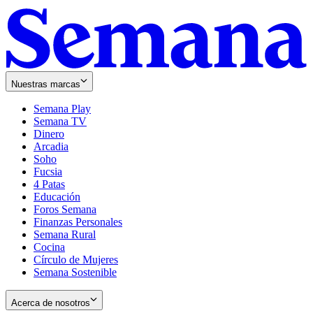
Nuestras marcas
Semana Play
Semana TV
Dinero
Arcadia
Soho
Opens
Fucsia
in
Opens
4 Patas
new
in
Educación
window
new
Foros Semana
window
Finanzas Personales
Semana Rural
Cocina
Círculo de Mujeres
Semana Sostenible
Acerca de nosotros