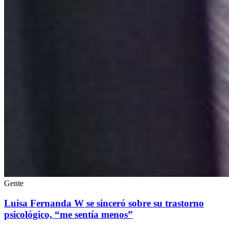
Gente
Luisa Fernanda W se sinceró sobre su trastorno
psicológico, “me sentía menos”