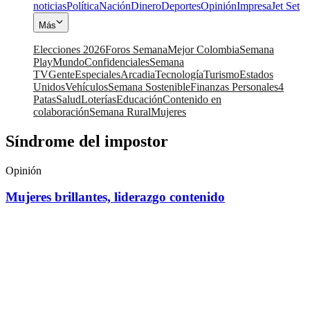
noticias
Política
Nación
Dinero
Deportes
Opinión
Impresa
Jet Set
Más
Elecciones 2026
Foros Semana
Mejor Colombia
Semana
Play
Mundo
Confidenciales
Semana
TV
Gente
Especiales
Arcadia
Tecnología
Turismo
Estados
Unidos
Vehículos
Semana Sostenible
Finanzas Personales
4
Patas
Salud
Loterías
Educación
Contenido en
colaboración
Semana Rural
Mujeres
Síndrome del impostor
Opinión
Mujeres brillantes, liderazgo contenido