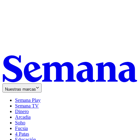
Nuestras marcas
Semana Play
Semana TV
Dinero
Arcadia
Soho
Opens
Fucsia
in
Opens
4 Patas
new
in
Educación
window
new