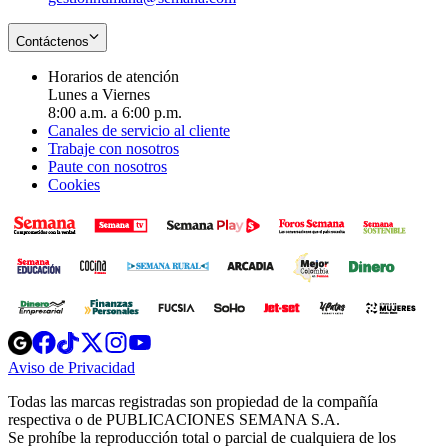
Contáctenos
Horarios de atención
Lunes a Viernes
8:00 a.m. a 6:00 p.m.
Canales de servicio al cliente
Trabaje con nosotros
Paute con nosotros
Cookies
Opens
Opens
Opens
Opens
Opens
in
in
in
in
in
Aviso de Privacidad
Opens
new
new
new
new
new
in
window
window
window
window
window
Todas las marcas registradas son propiedad de la compañía
new
respectiva o de PUBLICACIONES SEMANA S.A.
window
Se prohíbe la reproducción total o parcial de cualquiera de los