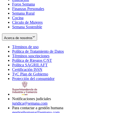
Foros Semana
window
Finanzas Personales
Semana Rural
Cocina
Círculo de Mujeres
Semana Sostenible
Acerca de nosotros
Términos de uso
Opens
Política de Tratamiento de Datos
in
Opens
Términos suscripciones
new
Opens
in
Política de Riesgos C/ST
window
in
Opens
new
Política SAGRILAFT
Opens
new
in
window
Certificación ISSN
Opens
in
window
new
TyC Plan de Gobierno
in
new
Opens
window
Protección del consumidor
new
window
in
Opens
window
new
in
window
new
window
Notificaciones judiciales
juridica@semana.com
Para contactar a gestión humana
gestionhumana@semana.com