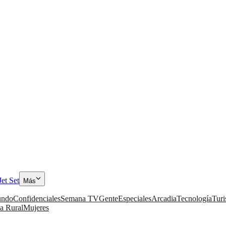
Jet Set
Más
ndo
Confidenciales
Semana TV
Gente
Especiales
Arcadia
Tecnología
Tur
a Rural
Mujeres