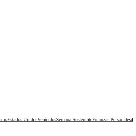
ismo
Estados Unidos
Vehículos
Semana Sostenible
Finanzas Personales
4