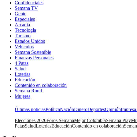
Confidenciales
Semana TV
Gente
Especiales
Arcadia
Tecnología
Turismo
Estados Unidos
Vehículos
Semana Sostenible
Finanzas Personales
4 Patas
Salud
Loterías
Educación
Contenido en colaboración
Semana Rural
Mujeres
Últimas noticias
Política
Nación
Dinero
Deportes
Opinión
Impresa
Elecciones 2026
Foros Semana
Mejor Colombia
Semana Play
Mu
Patas
Salud
Loterías
Educación
Contenido en colaboración
Seman