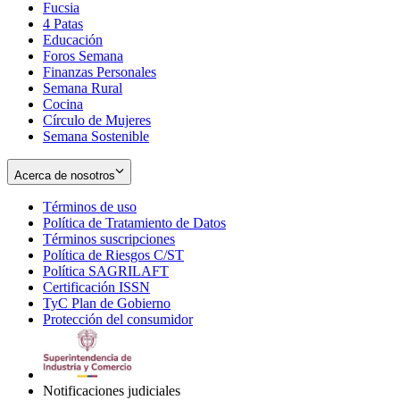
Fucsia
in
Opens
4 Patas
new
in
Educación
window
new
Foros Semana
window
Finanzas Personales
Semana Rural
Cocina
Círculo de Mujeres
Semana Sostenible
Acerca de nosotros
Términos de uso
Opens
Política de Tratamiento de Datos
in
Opens
Términos suscripciones
new
Opens
in
Política de Riesgos C/ST
window
in
Opens
new
Política SAGRILAFT
Opens
new
in
window
Certificación ISSN
Opens
in
window
new
TyC Plan de Gobierno
in
new
Opens
window
Protección del consumidor
new
window
in
Opens
window
new
in
window
new
window
Notificaciones judiciales