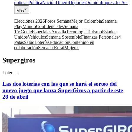
noticias
Política
Nación
Dinero
Deportes
Opinión
Impresa
Jet Set
Más
Elecciones 2026
Foros Semana
Mejor Colombia
Semana
Play
Mundo
Confidenciales
Semana
TV
Gente
Especiales
Arcadia
Tecnología
Turismo
Estados
Unidos
Vehículos
Semana Sostenible
Finanzas Personales
4
Patas
Salud
Loterías
Educación
Contenido en
colaboración
Semana Rural
Mujeres
Supergiros
Loterías
Las dos loterías con las que se hará el sorteo del
nuevo juego que lanza SuperGiros a partir de este
28 de abril