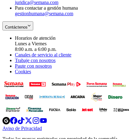
juridica@semana.com
Para contactar a gestión humana
gestionhumana@semana.com
Contáctenos
Horarios de atención
Lunes a Viernes
8:00 a.m. a 6:00 p.m.
Canales de servicio al cliente
Trabaje con nosotros
Paute con nosotros
Cookies
Opens
Opens
Opens
Opens
Opens
in
in
in
in
in
Aviso de Privacidad
Opens
new
new
new
new
new
in
window
window
window
window
window
Todas las marcas registradas son propiedad de la compañía