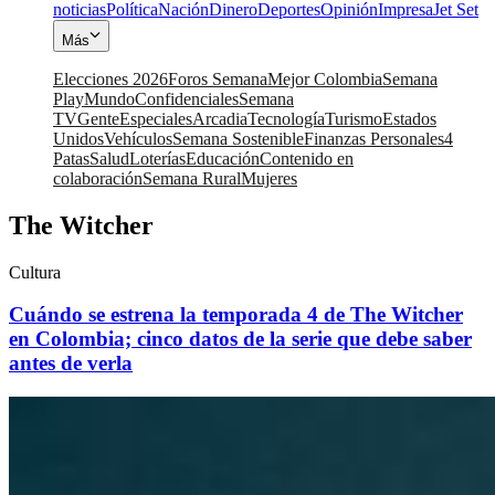
noticias
Política
Nación
Dinero
Deportes
Opinión
Impresa
Jet Set
Más
Elecciones 2026
Foros Semana
Mejor Colombia
Semana
Play
Mundo
Confidenciales
Semana
TV
Gente
Especiales
Arcadia
Tecnología
Turismo
Estados
Unidos
Vehículos
Semana Sostenible
Finanzas Personales
4
Patas
Salud
Loterías
Educación
Contenido en
colaboración
Semana Rural
Mujeres
The Witcher
Cultura
Cuándo se estrena la temporada 4 de The Witcher
en Colombia; cinco datos de la serie que debe saber
antes de verla