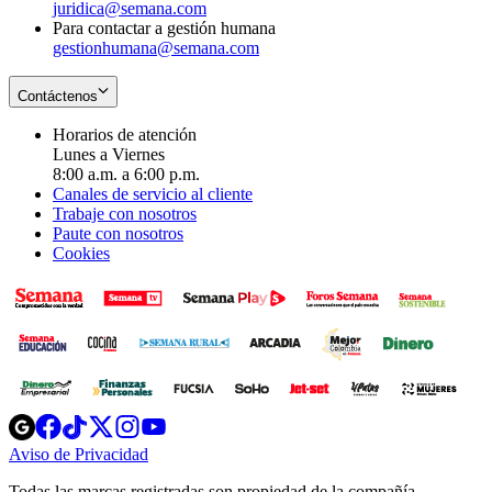
juridica@semana.com
Para contactar a gestión humana
gestionhumana@semana.com
Contáctenos
Horarios de atención
Lunes a Viernes
8:00 a.m. a 6:00 p.m.
Canales de servicio al cliente
Trabaje con nosotros
Paute con nosotros
Cookies
Opens
Opens
Opens
Opens
Opens
in
in
in
in
in
Aviso de Privacidad
Opens
new
new
new
new
new
in
window
window
window
window
window
Todas las marcas registradas son propiedad de la compañía