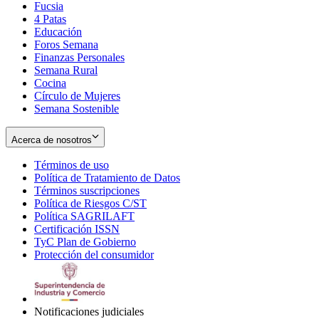
Fucsia
in
Opens
4 Patas
new
in
Educación
window
new
Foros Semana
window
Finanzas Personales
Semana Rural
Cocina
Círculo de Mujeres
Semana Sostenible
Acerca de nosotros
Términos de uso
Opens
Política de Tratamiento de Datos
in
Opens
Términos suscripciones
new
Opens
in
Política de Riesgos C/ST
window
in
Opens
new
Política SAGRILAFT
Opens
new
in
window
Certificación ISSN
Opens
in
window
new
TyC Plan de Gobierno
in
new
Opens
window
Protección del consumidor
new
window
in
Opens
window
new
in
window
new
window
Notificaciones judiciales