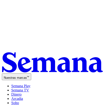
Nuestras marcas
Semana Play
Semana TV
Dinero
Arcadia
Soho
Opens