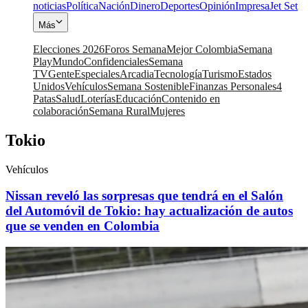
noticias
Política
Nación
Dinero
Deportes
Opinión
Impresa
Jet Set
Más
Elecciones 2026
Foros Semana
Mejor Colombia
Semana
Play
Mundo
Confidenciales
Semana
TV
Gente
Especiales
Arcadia
Tecnología
Turismo
Estados
Unidos
Vehículos
Semana Sostenible
Finanzas Personales
4
Patas
Salud
Loterías
Educación
Contenido en
colaboración
Semana Rural
Mujeres
Tokio
Vehículos
Nissan reveló las sorpresas que tendrá en el Salón
del Automóvil de Tokio: hay actualización de autos
que se venden en Colombia