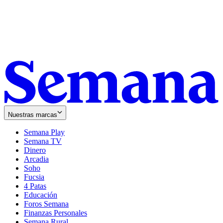
Nuestras marcas
Semana Play
Semana TV
Dinero
Arcadia
Soho
Opens
Fucsia
in
Opens
4 Patas
new
in
Educación
window
new
Foros Semana
window
Finanzas Personales
Semana Rural