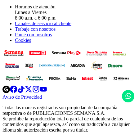
Horarios de atención
Lunes a Viernes
8:00 a.m. a 6:00 p.m.
Canales de servicio al cliente
Trabaje con nosotros
Paute con nosotros
Cookies
Opens
Opens
Opens
Opens
Opens
in
in
in
in
in
H
Aviso de Privacidad
Opens
new
new
new
new
new
in
window
window
window
window
window
Todas las marcas registradas son propiedad de la compañía
new
respectiva o de PUBLICACIONES SEMANA S.A.
window
Se prohíbe la reproducción total o parcial de cualquiera de los
contenidos que aquí aparezca, así como su traducción a cualquier
idioma sin autorización escrita por su titular.