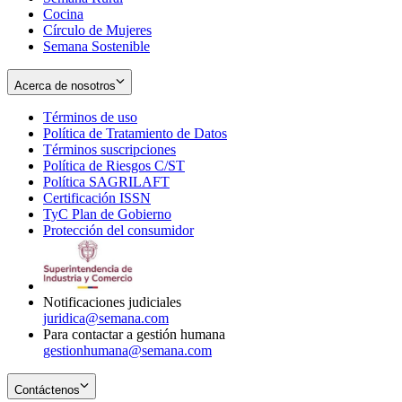
Cocina
Círculo de Mujeres
Semana Sostenible
Acerca de nosotros
Términos de uso
Opens
Política de Tratamiento de Datos
in
Opens
Términos suscripciones
new
Opens
in
Política de Riesgos C/ST
window
in
Opens
new
Política SAGRILAFT
Opens
new
in
window
Certificación ISSN
Opens
in
window
new
TyC Plan de Gobierno
in
new
Opens
window
Protección del consumidor
new
window
in
Opens
window
new
in
window
new
window
Notificaciones judiciales
juridica@semana.com
Para contactar a gestión humana
gestionhumana@semana.com
Contáctenos