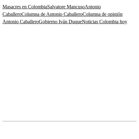
Masacres en Colombia
Salvatore Mancuso
Antonio
Caballero
Columna de Antonio Caballero
Columna de opinión
Antonio Caballero
Gobierno Iván Duque
Noticias Colombia hoy