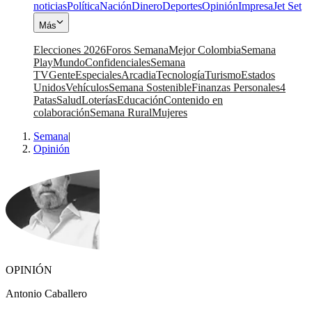
noticias
Política
Nación
Dinero
Deportes
Opinión
Impresa
Jet Set
Más
Elecciones 2026
Foros Semana
Mejor Colombia
Semana
Play
Mundo
Confidenciales
Semana
TV
Gente
Especiales
Arcadia
Tecnología
Turismo
Estados
Unidos
Vehículos
Semana Sostenible
Finanzas Personales
4
Patas
Salud
Loterías
Educación
Contenido en
colaboración
Semana Rural
Mujeres
Semana
|
Opinión
OPINIÓN
Antonio Caballero