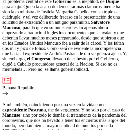
El problema central de este
Gobierno
es la ineptitud, de
Duque
para abajo. Quien la acaba de demostrar más clamorosamente ha
sido la exministra de Justicia Margarita Cabello, con su triple o
cuádruple, y tal vez deliberado fracaso en la presentación de una
solicitud de extradición a un antiguo paramilitar,
Salvatore
Mancuso
, para la que en su ministerio están apenas ahora
empezando a traducir al inglés los documentos que la avalan y que
deberían llevar muchos meses preparando, desde que supieron que
en los Estados Unidos Mancuso iba a salir de la cárcel. Y les faltan
dos mil y pico de folios. Cómo será de evidente la incompetencia
que hasta al expresidente Andrés Pastrana le dio vergüenza ajena. Y,
sin embargo,
el Congreso
, llevado de cabestro por el Gobierno,
eligió a Cabello procuradora general de la Nación. Si eso no es
mermelada… Pero no: se llama gobernabilidad.
Banana Republic
A mí también, coincidiendo por una vez en la vida con el
expresidente Pastrana
, me da vergüenza. Y no solo por el caso de
Mancuso
, sino por todo lo demás: el tratamiento de la pandemia del
coronavirus, que nos ha llevado a tener los encierros más largos del
mundo, pero también la mayor cantidad de muertos por cada