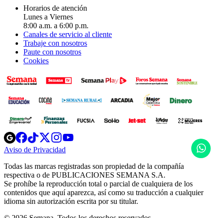
Horarios de atención
Lunes a Viernes
8:00 a.m. a 6:00 p.m.
Canales de servicio al cliente
Trabaje con nosotros
Paute con nosotros
Cookies
Opens
Opens
Opens
Opens
Opens
in
in
in
in
in
H
Aviso de Privacidad
Opens
new
new
new
new
new
in
window
window
window
window
window
Todas las marcas registradas son propiedad de la compañía
new
respectiva o de PUBLICACIONES SEMANA S.A.
window
Se prohíbe la reproducción total o parcial de cualquiera de los
contenidos que aquí aparezca, así como su traducción a cualquier
idioma sin autorización escrita por su titular.
© 2026 Semana. Todos los derechos reservados.