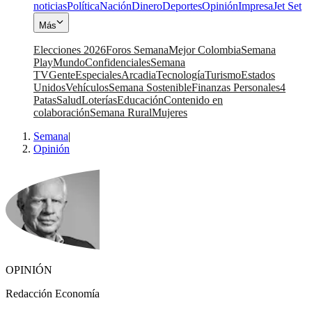
noticias
Política
Nación
Dinero
Deportes
Opinión
Impresa
Jet Set
Más
Elecciones 2026
Foros Semana
Mejor Colombia
Semana
Play
Mundo
Confidenciales
Semana
TV
Gente
Especiales
Arcadia
Tecnología
Turismo
Estados
Unidos
Vehículos
Semana Sostenible
Finanzas Personales
4
Patas
Salud
Loterías
Educación
Contenido en
colaboración
Semana Rural
Mujeres
Semana
|
Opinión
OPINIÓN
Redacción Economía