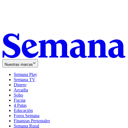
Nuestras marcas
Semana Play
Semana TV
Dinero
Arcadia
Soho
Opens
Fucsia
in
Opens
4 Patas
new
in
Educación
window
new
Foros Semana
window
Finanzas Personales
Semana Rural