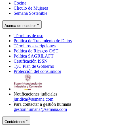
Cocina
Círculo de Mujeres
Semana Sostenible
Acerca de nosotros
Términos de uso
Opens
Política de Tratamiento de Datos
in
Opens
Términos suscripciones
new
Opens
in
Política de Riesgos C/ST
window
in
Opens
new
Política SAGRILAFT
Opens
new
in
window
Certificación ISSN
Opens
in
window
new
TyC Plan de Gobierno
in
new
Opens
window
Protección del consumidor
new
window
in
Opens
window
new
in
window
new
window
Notificaciones judiciales
juridica@semana.com
Para contactar a gestión humana
gestionhumana@semana.com
Contáctenos