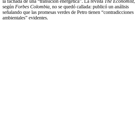
la fachada de una “transición energética”. La revista
The Economist
,
según
Forbes Colombia,
no se quedó callada: publicó un análisis
señalando que las promesas verdes de Petro tienen “contradicciones
ambientales” evidentes.