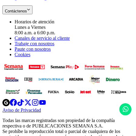
Contáctenos
Horarios de atención
Lunes a Viernes
8:00 a.m. a 6:00 p.m.
Canales de servicio al cliente
Trabaje con nosotros
Paute con nosotros
Cookies
Opens
Opens
Opens
Opens
Opens
in
in
in
in
in
H
Aviso de Privacidad
Opens
new
new
new
new
new
in
window
window
window
window
window
Todas las marcas registradas son propiedad de la compañía
new
respectiva o de PUBLICACIONES SEMANA S.A.
window
Se prohíbe la reproducción total o parcial de cualquiera de los