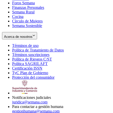
Foros Semana
window
Finanzas Personales
Semana Rural
Cocina
Círculo de Mujeres
Semana Sostenible
Acerca de nosotros
Términos de uso
Opens
Política de Tratamiento de Datos
in
Opens
Términos suscripciones
new
Opens
in
Política de Riesgos C/ST
window
in
Opens
new
Política SAGRILAFT
Opens
new
in
window
Certificación ISSN
Opens
in
window
new
TyC Plan de Gobierno
in
new
Opens
window
Protección del consumidor
new
window
in
Opens
window
new
in
window
new
window
Notificaciones judiciales
juridica@semana.com
Para contactar a gestión humana
gestionhumana@semana.com