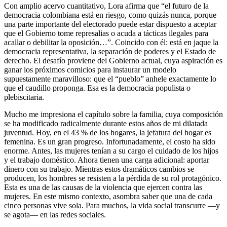
Con amplio acervo cuantitativo, Lora afirma que “el futuro de la
democracia colombiana está en riesgo, como quizás nunca, porque
una parte importante del electorado puede estar dispuesto a aceptar
que el Gobierno tome represalias o acuda a tácticas ilegales para
acallar o debilitar la oposición…”. Coincido con él: está en jaque la
democracia representativa, la separación de poderes y el Estado de
derecho. El desafío proviene del Gobierno actual, cuya aspiración es
ganar los próximos comicios para instaurar un modelo
supuestamente maravilloso: que el “pueblo” anhele exactamente lo
que el caudillo proponga. Esa es la democracia populista o
plebiscitaria.
Mucho me impresiona el capítulo sobre la familia, cuya composición
se ha modificado radicalmente durante estos años de mi dilatada
juventud. Hoy, en el 43 % de los hogares, la jefatura del hogar es
femenina. Es un gran progreso. Infortunadamente, el costo ha sido
enorme. Antes, las mujeres tenían a su cargo el cuidado de los hijos
y el trabajo doméstico. Ahora tienen una carga adicional: aportar
dinero con su trabajo. Mientras estos dramáticos cambios se
producen, los hombres se resisten a la pérdida de su rol protagónico.
Esta es una de las causas de la violencia que ejercen contra las
mujeres. En este mismo contexto, asombra saber que una de cada
cinco personas vive sola. Para muchos, la vida social transcurre —y
se agota— en las redes sociales.