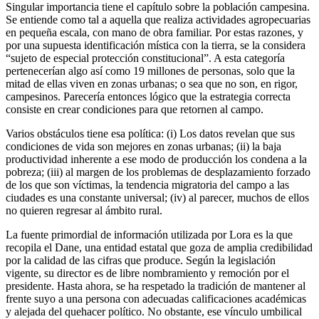
Singular importancia tiene el capítulo sobre la población campesina.
Se entiende como tal a aquella que realiza actividades agropecuarias
en pequeña escala, con mano de obra familiar. Por estas razones, y
por una supuesta identificación mística con la tierra, se la considera
“sujeto de especial protección constitucional”. A esta categoría
pertenecerían algo así como 19 millones de personas, solo que la
mitad de ellas viven en zonas urbanas; o sea que no son, en rigor,
campesinos. Parecería entonces lógico que la estrategia correcta
consiste en crear condiciones para que retornen al campo.
Varios obstáculos tiene esa política: (i) Los datos revelan que sus
condiciones de vida son mejores en zonas urbanas; (ii) la baja
productividad inherente a ese modo de producción los condena a la
pobreza; (iii) al margen de los problemas de desplazamiento forzado
de los que son víctimas, la tendencia migratoria del campo a las
ciudades es una constante universal; (iv) al parecer, muchos de ellos
no quieren regresar al ámbito rural.
La fuente primordial de información utilizada por Lora es la que
recopila el Dane, una entidad estatal que goza de amplia credibilidad
por la calidad de las cifras que produce. Según la legislación
vigente, su director es de libre nombramiento y remoción por el
presidente. Hasta ahora, se ha respetado la tradición de mantener al
frente suyo a una persona con adecuadas calificaciones académicas
y alejada del quehacer político. No obstante, ese vínculo umbilical