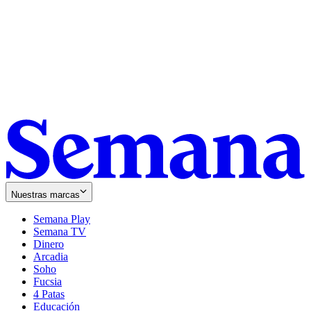
Nuestras marcas
Semana Play
Semana TV
Dinero
Arcadia
Soho
Opens
Fucsia
in
Opens
4 Patas
new
in
Educación
window
new