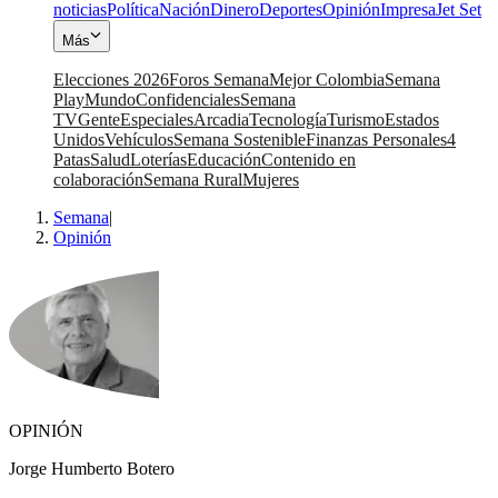
noticias
Política
Nación
Dinero
Deportes
Opinión
Impresa
Jet Set
Más
Elecciones 2026
Foros Semana
Mejor Colombia
Semana
Play
Mundo
Confidenciales
Semana
TV
Gente
Especiales
Arcadia
Tecnología
Turismo
Estados
Unidos
Vehículos
Semana Sostenible
Finanzas Personales
4
Patas
Salud
Loterías
Educación
Contenido en
colaboración
Semana Rural
Mujeres
Semana
|
Opinión
OPINIÓN
Jorge Humberto Botero