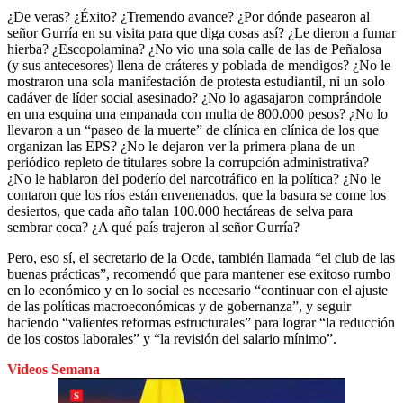
¿De veras? ¿Éxito? ¿Tremendo avance? ¿Por dónde pasearon al
señor Gurría en su visita para que diga cosas así? ¿Le dieron a fumar
hierba? ¿Escopolamina? ¿No vio una sola calle de las de Peñalosa
(y sus antecesores) llena de cráteres y poblada de mendigos? ¿No le
mostraron una sola manifestación de protesta estudiantil, ni un solo
cadáver de líder social asesinado? ¿No lo agasajaron comprándole
en una esquina una empanada con multa de 800.000 pesos? ¿No lo
llevaron a un “paseo de la muerte” de clínica en clínica de los que
organizan las EPS? ¿No le dejaron ver la primera plana de un
periódico repleto de titulares sobre la corrupción administrativa?
¿No le hablaron del poderío del narcotráfico en la política? ¿No le
contaron que los ríos están envenenados, que la basura se come los
desiertos, que cada año talan 100.000 hectáreas de selva para
sembrar coca? ¿A qué país trajeron al señor Gurría?
Pero, eso sí, el secretario de la Ocde, también llamada “el club de las
buenas prácticas”, recomendó que para mantener ese exitoso rumbo
en lo económico y en lo social es necesario “continuar con el ajuste
de las políticas macroeconómicas y de gobernanza”, y seguir
haciendo “valientes reformas estructurales” para lograr “la reducción
de los costos laborales” y “la revisión del salario mínimo”.
Videos Semana