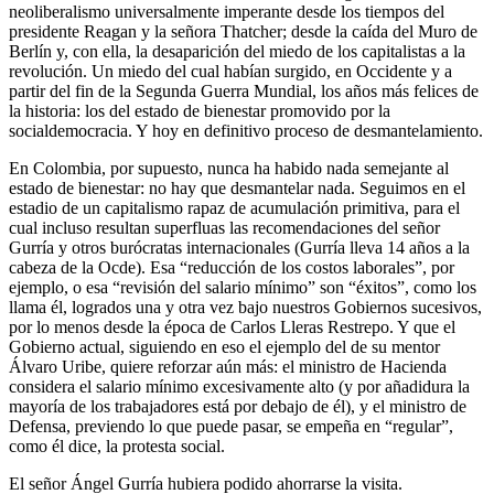
neoliberalismo universalmente imperante desde los tiempos del
presidente Reagan y la señora Thatcher; desde la caída del Muro de
Berlín y, con ella, la desaparición del miedo de los capitalistas a la
revolución. Un miedo del cual habían surgido, en Occidente y a
partir del fin de la Segunda Guerra Mundial, los años más felices de
la historia: los del estado de bienestar promovido por la
socialdemocracia. Y hoy en definitivo proceso de desmantelamiento.
En Colombia, por supuesto, nunca ha habido nada semejante al
estado de bienestar: no hay que desmantelar nada. Seguimos en el
estadio de un capitalismo rapaz de acumulación primitiva, para el
cual incluso resultan superfluas las recomendaciones del señor
Gurría y otros burócratas internacionales (Gurría lleva 14 años a la
cabeza de la Ocde). Esa “reducción de los costos laborales”, por
ejemplo, o esa “revisión del salario mínimo” son “éxitos”, como los
llama él, logrados una y otra vez bajo nuestros Gobiernos sucesivos,
por lo menos desde la época de Carlos Lleras Restrepo. Y que el
Gobierno actual, siguiendo en eso el ejemplo del de su mentor
Álvaro Uribe, quiere reforzar aún más: el ministro de Hacienda
considera el salario mínimo excesivamente alto (y por añadidura la
mayoría de los trabajadores está por debajo de él), y el ministro de
Defensa, previendo lo que puede pasar, se empeña en “regular”,
como él dice, la protesta social.
El señor Ángel Gurría hubiera podido ahorrarse la visita.