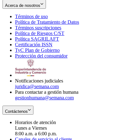
Acerca de nosotros
Términos de uso
Opens
Política de Tratamiento de Datos
in
Opens
Términos suscripciones
new
Opens
in
Política de Riesgos C/ST
window
in
Opens
new
Política SAGRILAFT
Opens
new
in
window
Certificación ISSN
Opens
in
window
new
TyC Plan de Gobierno
in
new
Opens
window
Protección del consumidor
new
window
in
Opens
window
new
in
window
new
window
Notificaciones judiciales
juridica@semana.com
Para contactar a gestión humana
gestionhumana@semana.com
Contáctenos
Horarios de atención
Lunes a Viernes
8:00 a.m. a 6:00 p.m.
Canales de servicio al cliente