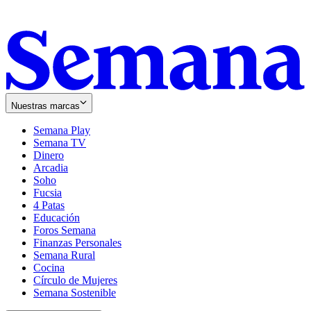
Nuestras marcas
Semana Play
Semana TV
Dinero
Arcadia
Soho
Opens
Fucsia
in
Opens
4 Patas
new
in
Educación
window
new
Foros Semana
window
Finanzas Personales
Semana Rural
Cocina
Círculo de Mujeres
Semana Sostenible