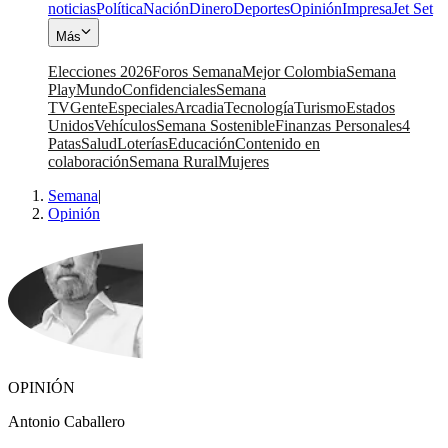
noticias
Política
Nación
Dinero
Deportes
Opinión
Impresa
Jet Set
Más
Elecciones 2026
Foros Semana
Mejor Colombia
Semana
Play
Mundo
Confidenciales
Semana
TV
Gente
Especiales
Arcadia
Tecnología
Turismo
Estados
Unidos
Vehículos
Semana Sostenible
Finanzas Personales
4
Patas
Salud
Loterías
Educación
Contenido en
colaboración
Semana Rural
Mujeres
Semana
|
Opinión
OPINIÓN
Antonio Caballero