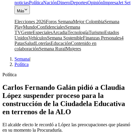
noticias
Política
Nación
Dinero
Deportes
Opinión
Impresa
Jet Set
Más
Elecciones 2026
Foros Semana
Mejor Colombia
Semana
Play
Mundo
Confidenciales
Semana
TV
Gente
Especiales
Arcadia
Tecnología
Turismo
Estados
Unidos
Vehículos
Semana Sostenible
Finanzas Personales
4
Patas
Salud
Loterías
Educación
Contenido en
colaboración
Semana Rural
Mujeres
Semana
|
Política
Política
Carlos Fernando Galán pidió a Claudia
López suspender proceso para la
construcción de la Ciudadela Educativa
en terrenos de la ALO
El alcalde electo le recordó a López las preocupaciones que plasmó
en su momento la Procuraduría.