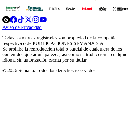
Opens
Opens
Opens
Opens
Opens
in
in
in
in
in
Aviso de Privacidad
Opens
new
new
new
new
new
in
window
window
window
window
window
Todas las marcas registradas son propiedad de la compañía
new
respectiva o de PUBLICACIONES SEMANA S.A.
window
Se prohíbe la reproducción total o parcial de cualquiera de los
contenidos que aquí aparezca, así como su traducción a cualquier
idioma sin autorización escrita por su titular.
© 2026 Semana. Todos los derechos reservados.