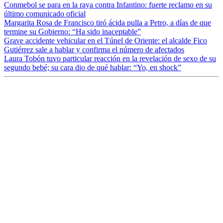
Conmebol se para en la raya contra Infantino: fuerte reclamo en su
último comunicado oficial
Margarita Rosa de Francisco tiró ácida pulla a Petro, a días de que
termine su Gobierno: “Ha sido inaceptable”
Grave accidente vehicular en el Túnel de Oriente: el alcalde Fico
Gutiérrez sale a hablar y confirma el número de afectados
Laura Tobón tuvo particular reacción en la revelación de sexo de su
segundo bebé; su cara dio de qué hablar: “Yo, en shock”