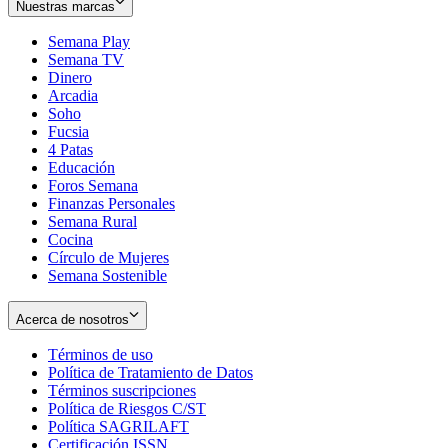
Nuestras marcas
Semana Play
Semana TV
Dinero
Arcadia
Soho
Opens
Fucsia
in
Opens
4 Patas
new
in
Educación
window
new
Foros Semana
window
Finanzas Personales
Semana Rural
Cocina
Círculo de Mujeres
Semana Sostenible
Acerca de nosotros
Términos de uso
Opens
Política de Tratamiento de Datos
in
Opens
Términos suscripciones
new
Opens
in
Política de Riesgos C/ST
window
in
Opens
new
Política SAGRILAFT
Opens
new
in
window
Certificación ISSN
Opens
in
window
new