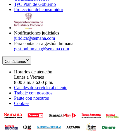
TyC Plan de Gobierno
in
new
Opens
window
Protección del consumidor
new
window
in
Opens
window
new
in
window
new
window
Notificaciones judiciales
juridica@semana.com
Para contactar a gestión humana
gestionhumana@semana.com
Contáctenos
Horarios de atención
Lunes a Viernes
8:00 a.m. a 6:00 p.m.
Canales de servicio al cliente
Trabaje con nosotros
Paute con nosotros
Cookies