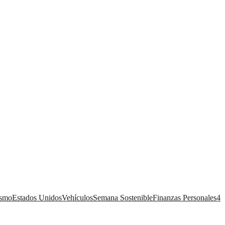
ismo
Estados Unidos
Vehículos
Semana Sostenible
Finanzas Personales
4