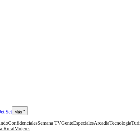
Jet Set
Más
ndo
Confidenciales
Semana TV
Gente
Especiales
Arcadia
Tecnología
Tur
a Rural
Mujeres