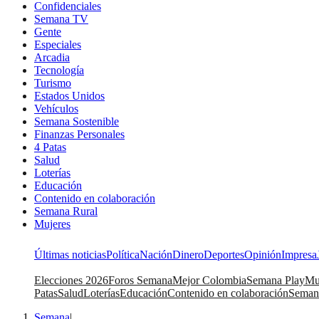
Confidenciales
Semana TV
Gente
Especiales
Arcadia
Tecnología
Turismo
Estados Unidos
Vehículos
Semana Sostenible
Finanzas Personales
4 Patas
Salud
Loterías
Educación
Contenido en colaboración
Semana Rural
Mujeres
Últimas noticias
Política
Nación
Dinero
Deportes
Opinión
Impresa
Elecciones 2026
Foros Semana
Mejor Colombia
Semana Play
Mu
Patas
Salud
Loterías
Educación
Contenido en colaboración
Seman
Semana
|