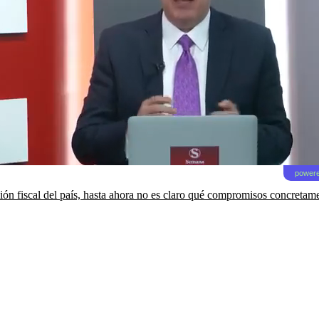
powere
ación fiscal del país, hasta ahora no es claro qué compromisos concretam