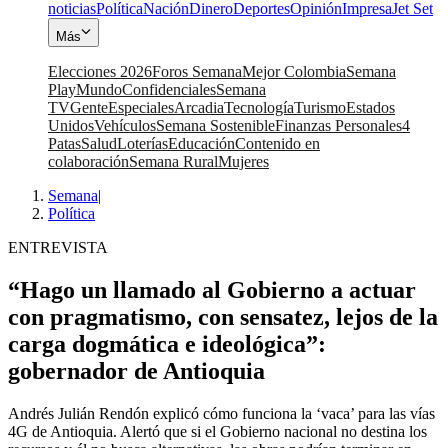
noticias
Política
Nación
Dinero
Deportes
Opinión
Impresa
Jet Set
Más
Elecciones 2026
Foros Semana
Mejor Colombia
Semana
Play
Mundo
Confidenciales
Semana
TV
Gente
Especiales
Arcadia
Tecnología
Turismo
Estados
Unidos
Vehículos
Semana Sostenible
Finanzas Personales
4
Patas
Salud
Loterías
Educación
Contenido en
colaboración
Semana Rural
Mujeres
Semana
|
Política
ENTREVISTA
“Hago un llamado al Gobierno a actuar
con pragmatismo, con sensatez, lejos de la
carga dogmática e ideológica”:
gobernador de Antioquia
Andrés Julián Rendón explicó cómo funciona la ‘vaca’ para las vías
4G de Antioquia. Alertó que si el Gobierno nacional no destina los