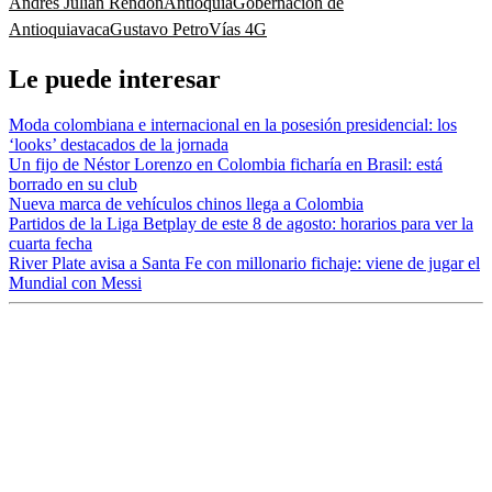
Andrés Julián Rendón
Antioquia
Gobernación de
Antioquia
vaca
Gustavo Petro
Vías 4G
Le puede interesar
Moda colombiana e internacional en la posesión presidencial: los
‘looks’ destacados de la jornada
Un fijo de Néstor Lorenzo en Colombia ficharía en Brasil: está
borrado en su club
Nueva marca de vehículos chinos llega a Colombia
Partidos de la Liga Betplay de este 8 de agosto: horarios para ver la
cuarta fecha
River Plate avisa a Santa Fe con millonario fichaje: viene de jugar el
Mundial con Messi