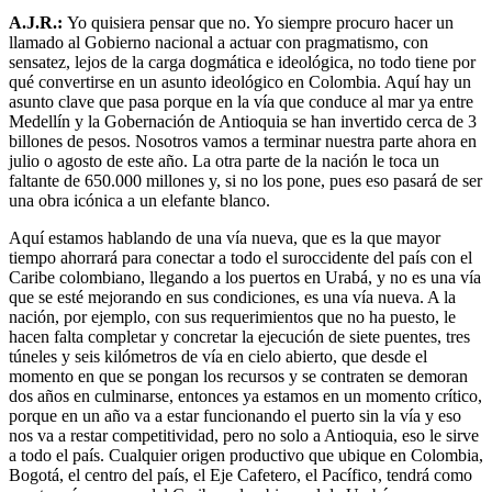
A.J.R.:
Yo quisiera pensar que no. Yo siempre procuro hacer un
llamado al Gobierno nacional a actuar con pragmatismo, con
sensatez, lejos de la carga dogmática e ideológica, no todo tiene por
qué convertirse en un asunto ideológico en Colombia. Aquí hay un
asunto clave que pasa porque en la vía que conduce al mar ya entre
Medellín y la Gobernación de Antioquia se han invertido cerca de 3
billones de pesos. Nosotros vamos a terminar nuestra parte ahora en
julio o agosto de este año. La otra parte de la nación le toca un
faltante de 650.000 millones y, si no los pone, pues eso pasará de ser
una obra icónica a un elefante blanco.
Aquí estamos hablando de una vía nueva, que es la que mayor
tiempo ahorrará para conectar a todo el suroccidente del país con el
Caribe colombiano, llegando a los puertos en Urabá, y no es una vía
que se esté mejorando en sus condiciones, es una vía nueva. A la
nación, por ejemplo, con sus requerimientos que no ha puesto, le
hacen falta completar y concretar la ejecución de siete puentes, tres
túneles y seis kilómetros de vía en cielo abierto, que desde el
momento en que se pongan los recursos y se contraten se demoran
dos años en culminarse, entonces ya estamos en un momento crítico,
porque en un año va a estar funcionando el puerto sin la vía y eso
nos va a restar competitividad, pero no solo a Antioquia, eso le sirve
a todo el país. Cualquier origen productivo que ubique en Colombia,
Bogotá, el centro del país, el Eje Cafetero, el Pacífico, tendrá como