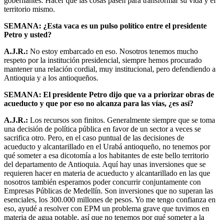
gobernantes. Hacer que las cosas pasen para transformar su vida y el
territorio mismo.
SEMANA: ¿Esta vaca es un pulso político entre el presidente
Petro y usted?
A.J.R.:
No estoy embarcado en eso. Nosotros tenemos mucho
respeto por la institución presidencial, siempre hemos procurado
mantener una relación cordial, muy institucional, pero defendiendo a
Antioquia y a los antioqueños.
SEMANA: El presidente Petro dijo que va a priorizar obras de
acueducto y que por eso no alcanza para las vías, ¿es así?
A.J.R.:
Los recursos son finitos. Generalmente siempre que se toma
una decisión de política pública en favor de un sector a veces se
sacrifica otro. Pero, en el caso puntual de las decisiones de
acueducto y alcantarillado en el Urabá antioqueño, no tenemos por
qué someter a esa dicotomía a los habitantes de este bello territorio
del departamento de Antioquia. Aquí hay unas inversiones que se
requieren hacer en materia de acueducto y alcantarillado en las que
nosotros también esperamos poder concurrir conjuntamente con
Empresas Públicas de Medellín. Son inversiones que no superan las
esenciales, los 300.000 millones de pesos. Yo me tengo confianza en
eso, ayudé a resolver con EPM un problema grave que tuvimos en
materia de agua potable, así que no tenemos por qué someter a la