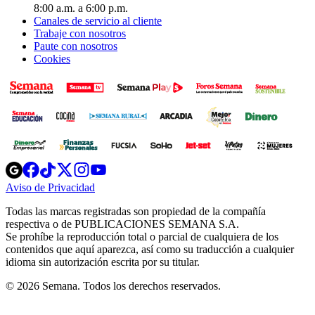
8:00 a.m. a 6:00 p.m.
Canales de servicio al cliente
Trabaje con nosotros
Paute con nosotros
Cookies
Opens
Opens
Opens
Opens
Opens
in
in
in
in
in
Aviso de Privacidad
Opens
new
new
new
new
new
in
window
window
window
window
window
Todas las marcas registradas son propiedad de la compañía
new
respectiva o de PUBLICACIONES SEMANA S.A.
window
Se prohíbe la reproducción total o parcial de cualquiera de los
contenidos que aquí aparezca, así como su traducción a cualquier
idioma sin autorización escrita por su titular.
© 2026 Semana. Todos los derechos reservados.