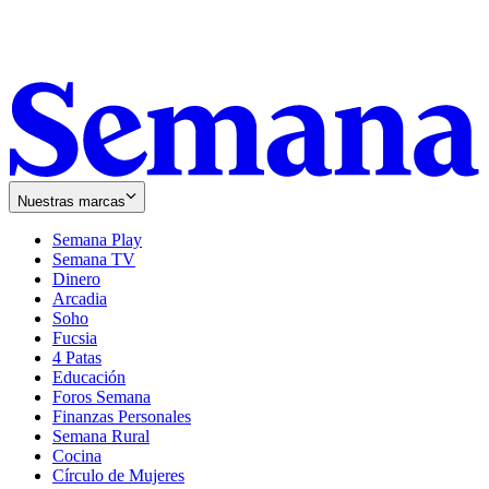
Nuestras marcas
Semana Play
Semana TV
Dinero
Arcadia
Soho
Opens
Fucsia
in
Opens
4 Patas
new
in
Educación
window
new
Foros Semana
window
Finanzas Personales
Semana Rural
Cocina
Círculo de Mujeres