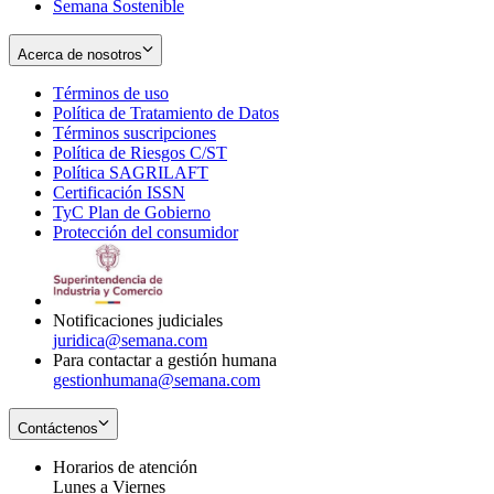
Semana Sostenible
Acerca de nosotros
Términos de uso
Opens
Política de Tratamiento de Datos
in
Opens
Términos suscripciones
new
Opens
in
Política de Riesgos C/ST
window
in
Opens
new
Política SAGRILAFT
Opens
new
in
window
Certificación ISSN
Opens
in
window
new
TyC Plan de Gobierno
in
new
Opens
window
Protección del consumidor
new
window
in
Opens
window
new
in
window
new
window
Notificaciones judiciales
juridica@semana.com
Para contactar a gestión humana
gestionhumana@semana.com
Contáctenos
Horarios de atención
Lunes a Viernes