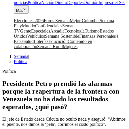
noticias
Política
Nación
Dinero
Deportes
Opinión
Impresa
Jet Set
Más
Elecciones 2026
Foros Semana
Mejor Colombia
Semana
Play
Mundo
Confidenciales
Semana
TV
Gente
Especiales
Arcadia
Tecnología
Turismo
Estados
Unidos
Vehículos
Semana Sostenible
Finanzas Personales
4
Patas
Salud
Loterías
Educación
Contenido en
colaboración
Semana Rural
Mujeres
Semana
|
Política
Política
Presidente Petro prendió las alarmas
porque la reapertura de la frontera con
Venezuela no ha dado los resultados
esperados, ¿qué pasó?
El jefe de Estado desde Cúcuta no ocultó nada y aseguró: “Abrimos
el puente, nos dimos la ‘pela’, corrimos el costo político”.