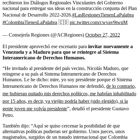
recibieron los Diálogos Regionales Vinculantes del Gobierno
nacional para entregar sus ideas en la construcción conjunta del Plan
Nacional de Desarrollo 2022-2026.
#LasRegionesTienenLaPalabra
#ColombiaTienesLaPalabra
🇨🇴
pic.twitter.com/cwvav9twnM
— Consejería Regiones (@ACRegiones)
October 27, 2022
El presidente aprovechó ese escenario para
invitar nuevamente a
Venezuela y a Maduro para que se reintegre al Sistema
Interamericano de Derechos Humanos.
“He invitado al presidente del país vecino, Nicolás Maduro, que
reingrese a su país al Sistema Interamericano de Derechos
Humanos. Le he dicho: mire, yo soy presidente porque el Sistema
Interamericano de Derechos Humanos me defendió,
de lo contrario,
me hubieran quitado mis derechos políticos, me habrían inhabilitado
por 15 años, es decir, ya viejito podría haber (sido elegido), si la
gente joven me volvía presidente
”, detalló el presidente Gustavo
Petro.
También dijo: “Aquí se quiso cercenar la posibilidad de que
alternativas políticas pudieran ser gobierno. Unos jueces, unos
magistrados, surgidos de un tratado internacional que Colombia