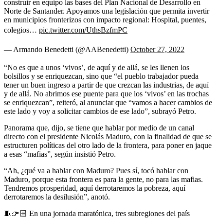
construir en equipo las bases del Plan Nacional de Desarrollo en
Norte de Santander. Apoyamos una legislación que permita invertir
en municipios fronterizos con impacto regional: Hospital, puentes,
colegios…
pic.twitter.com/UthsBzfmPC
— Armando Benedetti (@AABenedetti)
October 27, 2022
“No es que a unos ‘vivos’, de aquí y de allá, se les llenen los
bolsillos y se enriquezcan, sino que “el pueblo trabajador pueda
tener un buen ingreso a partir de que crezcan las industrias, de aquí
y de allá. No abrimos ese puente para que los ‘vivos’ en las trochas
se enriquezcan”, reiteró, al anunciar que “vamos a hacer cambios de
este lado y voy a solicitar cambios de ese lado”, subrayó Petro.
Panorama que, dijo, se tiene que hablar por medio de un canal
directo con el presidente Nicolás Maduro, con la finalidad de que se
estructuren políticas del otro lado de la frontera, para poner en jaque
a esas “mafias”, según insistió Petro.
“Ah, ¿qué va a hablar con Maduro? Pues sí, tocó hablar con
Maduro, porque esta frontera es para la gente, no para las mafias.
Tendremos prosperidad, aquí derrotaremos la pobreza, aquí
derrotaremos la desilusión”, anotó.
🧵👉🏻 En una jornada maratónica, tres subregiones del país