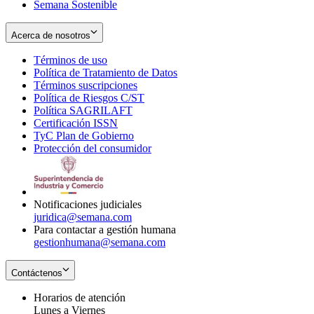
Semana Sostenible
Acerca de nosotros
Términos de uso
Opens
Política de Tratamiento de Datos
in
Opens
Términos suscripciones
new
Opens
in
Política de Riesgos C/ST
window
in
Opens
new
Política SAGRILAFT
Opens
new
in
window
Certificación ISSN
Opens
in
window
new
TyC Plan de Gobierno
in
new
Opens
window
Protección del consumidor
new
window
in
Opens
window
new
in
window
new
window
Notificaciones judiciales
juridica@semana.com
Para contactar a gestión humana
gestionhumana@semana.com
Contáctenos
Horarios de atención
Lunes a Viernes