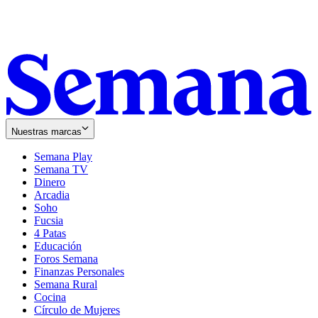
Nuestras marcas
Semana Play
Semana TV
Dinero
Arcadia
Soho
Opens
Fucsia
in
Opens
4 Patas
new
in
Educación
window
new
Foros Semana
window
Finanzas Personales
Semana Rural
Cocina
Círculo de Mujeres