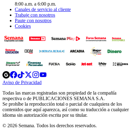
8:00 a.m. a 6:00 p.m.
Canales de servicio al cliente
Trabaje con nosotros
Paute con nosotros
Cookies
Opens
Opens
Opens
Opens
Opens
in
in
in
in
in
Aviso de Privacidad
Opens
new
new
new
new
new
in
window
window
window
window
window
Todas las marcas registradas son propiedad de la compañía
new
respectiva o de PUBLICACIONES SEMANA S.A.
window
Se prohíbe la reproducción total o parcial de cualquiera de los
contenidos que aquí aparezca, así como su traducción a cualquier
idioma sin autorización escrita por su titular.
© 2026 Semana. Todos los derechos reservados.