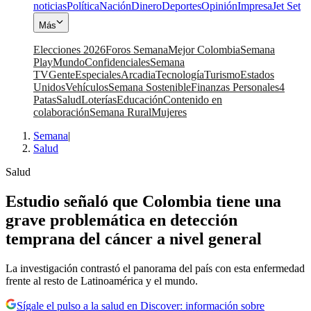
noticias
Política
Nación
Dinero
Deportes
Opinión
Impresa
Jet Set
Más
Elecciones 2026
Foros Semana
Mejor Colombia
Semana
Play
Mundo
Confidenciales
Semana
TV
Gente
Especiales
Arcadia
Tecnología
Turismo
Estados
Unidos
Vehículos
Semana Sostenible
Finanzas Personales
4
Patas
Salud
Loterías
Educación
Contenido en
colaboración
Semana Rural
Mujeres
Semana
|
Salud
Salud
Estudio señaló que Colombia tiene una
grave problemática en detección
temprana del cáncer a nivel general
La investigación contrastó el panorama del país con esta enfermedad
frente al resto de Latinoamérica y el mundo.
Sígale el pulso a la salud en Discover: información sobre