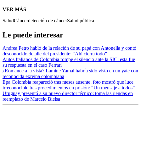
VER MÁS
Salud
Cáncer
detección de cáncer
Salud pública
Le puede interesar
Andrea Petro habló de la relación de su papá con Antonella y contó
desconocido detalle del presidente: “Ahí cierra todo”
Autos Italianos de Colombia rompe el silencio ante la SIC: esta fue
su respuesta en el caso Ferrari
¿Romance a la vista? Lamine Yamal habría sido visto en un yate con
reconocida exreina colombiana
Epa Colombia reapareció tras meses ausente; foto mostró que luce
irreconocible tras procedimientos en prisión: “Un mensaje a todos”
Uruguay presentó a su nuevo director técnico: toma las riendas en
reemplazo de Marcelo Bielsa