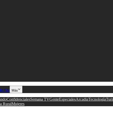
Jet Set
Más
ndo
Confidenciales
Semana TV
Gente
Especiales
Arcadia
Tecnología
Tur
a Rural
Mujeres