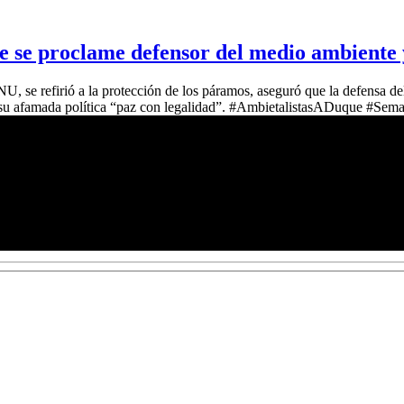
e se proclame defensor del medio ambiente 
U, se refirió a la protección de los páramos, aseguró que la defensa d
e su afamada política “paz con legalidad”. #AmbietalistasADuque #Se