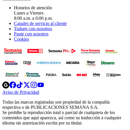
Horarios de atención
Lunes a Viernes
8:00 a.m. a 6:00 p.m.
Canales de servicio al cliente
Trabaje con nosotros
Paute con nosotros
Cookies
Opens
Opens
Opens
Opens
Opens
in
in
in
in
in
Aviso de Privacidad
Opens
new
new
new
new
new
in
window
window
window
window
window
Todas las marcas registradas son propiedad de la compañía
new
respectiva o de PUBLICACIONES SEMANA S.A.
window
Se prohíbe la reproducción total o parcial de cualquiera de los
contenidos que aquí aparezca, así como su traducción a cualquier
idioma sin autorización escrita por su titular.