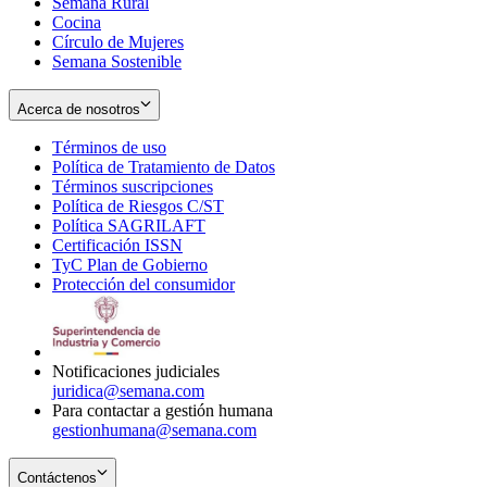
Semana Rural
Cocina
Círculo de Mujeres
Semana Sostenible
Acerca de nosotros
Términos de uso
Opens
Política de Tratamiento de Datos
in
Opens
Términos suscripciones
new
Opens
in
Política de Riesgos C/ST
window
in
Opens
new
Política SAGRILAFT
Opens
new
in
window
Certificación ISSN
Opens
in
window
new
TyC Plan de Gobierno
in
new
Opens
window
Protección del consumidor
new
window
in
Opens
window
new
in
window
new
window
Notificaciones judiciales
juridica@semana.com
Para contactar a gestión humana
gestionhumana@semana.com
Contáctenos