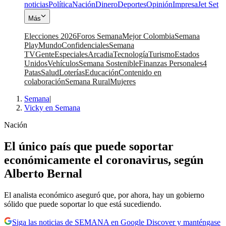
noticias
Política
Nación
Dinero
Deportes
Opinión
Impresa
Jet Set
Más
Elecciones 2026
Foros Semana
Mejor Colombia
Semana
Play
Mundo
Confidenciales
Semana
TV
Gente
Especiales
Arcadia
Tecnología
Turismo
Estados
Unidos
Vehículos
Semana Sostenible
Finanzas Personales
4
Patas
Salud
Loterías
Educación
Contenido en
colaboración
Semana Rural
Mujeres
Semana
|
Vicky en Semana
Nación
El único país que puede soportar
económicamente el coronavirus, según
Alberto Bernal
El analista económico aseguró que, por ahora, hay un gobierno
sólido que puede soportar lo que está sucediendo.
Siga las noticias de SEMANA en Google Discover y manténgase