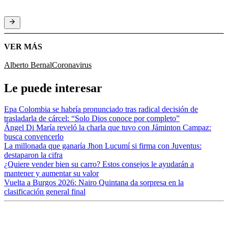
VER MÁS
Alberto Bernal
Coronavirus
Le puede interesar
Epa Colombia se habría pronunciado tras radical decisión de
trasladarla de cárcel: “Solo Dios conoce por completo”
Ángel Di María reveló la charla que tuvo con Jáminton Campaz:
busca convencerlo
La millonada que ganaría Jhon Lucumí si firma con Juventus:
destaparon la cifra
¿Quiere vender bien su carro? Estos consejos le ayudarán a
mantener y aumentar su valor
Vuelta a Burgos 2026: Nairo Quintana da sorpresa en la
clasificación general final