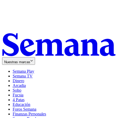
Nuestras marcas
Semana Play
Semana TV
Dinero
Arcadia
Soho
Opens
Fucsia
in
Opens
4 Patas
new
in
Educación
window
new
Foros Semana
window
Finanzas Personales