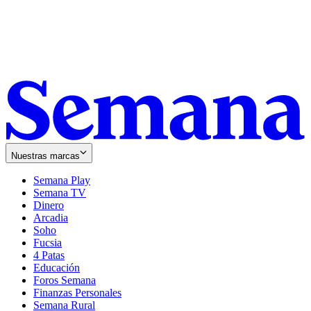
Nuestras marcas
Semana Play
Semana TV
Dinero
Arcadia
Soho
Opens
Fucsia
in
Opens
4 Patas
new
in
Educación
window
new
Foros Semana
window
Finanzas Personales
Semana Rural