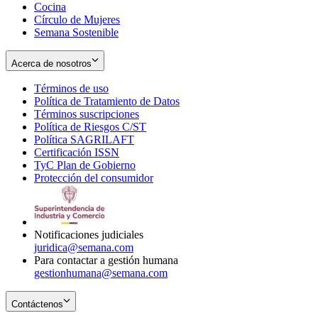
Cocina
Círculo de Mujeres
Semana Sostenible
Acerca de nosotros
Términos de uso
Opens
Política de Tratamiento de Datos
in
Opens
Términos suscripciones
new
Opens
in
Política de Riesgos C/ST
window
in
Opens
new
Política SAGRILAFT
Opens
new
in
window
Certificación ISSN
Opens
in
window
new
TyC Plan de Gobierno
in
new
Opens
window
Protección del consumidor
new
window
in
Opens
window
new
in
window
new
window
Notificaciones judiciales
juridica@semana.com
Para contactar a gestión humana
gestionhumana@semana.com
Contáctenos