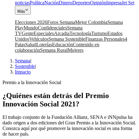
noticias
Política
Nación
Dinero
Deportes
Opinión
Impresa
Jet Set
Más
Elecciones 2026
Foros Semana
Mejor Colombia
Semana
Play
Mundo
Confidenciales
Semana
TV
Gente
Especiales
Arcadia
Tecnología
Turismo
Estados
Unidos
Vehículos
Semana Sostenible
Finanzas Personales
4
Patas
Salud
Loterías
Educación
Contenido en
colaboración
Semana Rural
Mujeres
Semana
|
Sostenible
|
Impacto
Premio a la Innovación Social
¿Quiénes están detrás del Premio
Innovación Social 2021?
El trabajo conjunto de la Fundación Allianz, SENA e iNNpulsa ha
dado origen a dos ediciones del Gran Premio a la Innovación Social.
Conozca aquí por qué promover la innovación social es una forma
de hacer país.