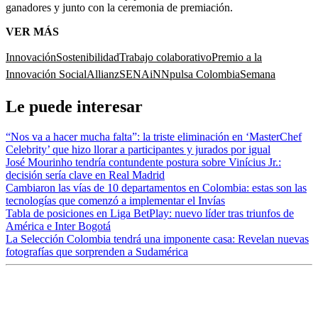
ganadores y junto con la ceremonia de premiación.
VER MÁS
Innovación
Sostenibilidad
Trabajo colaborativo
Premio a la
Innovación Social
Allianz
SENA
iNNpulsa Colombia
Semana
Le puede interesar
“Nos va a hacer mucha falta”: la triste eliminación en ‘MasterChef
Celebrity’ que hizo llorar a participantes y jurados por igual
José Mourinho tendría contundente postura sobre Vinícius Jr.:
decisión sería clave en Real Madrid
Cambiaron las vías de 10 departamentos en Colombia: estas son las
tecnologías que comenzó a implementar el Invías
Tabla de posiciones en Liga BetPlay: nuevo líder tras triunfos de
América e Inter Bogotá
La Selección Colombia tendrá una imponente casa: Revelan nuevas
fotografías que sorprenden a Sudamérica