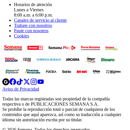
Horarios de atención
Lunes a Viernes
8:00 a.m. a 6:00 p.m.
Canales de servicio al cliente
Trabaje con nosotros
Paute con nosotros
Cookies
Opens
Opens
Opens
Opens
Opens
in
in
in
in
in
Aviso de Privacidad
Opens
new
new
new
new
new
in
window
window
window
window
window
Todas las marcas registradas son propiedad de la compañía
new
respectiva o de PUBLICACIONES SEMANA S.A.
window
Se prohíbe la reproducción total o parcial de cualquiera de los
contenidos que aquí aparezca, así como su traducción a cualquier
idioma sin autorización escrita por su titular.
© 2026 Semana. Todos los derechos reservados.