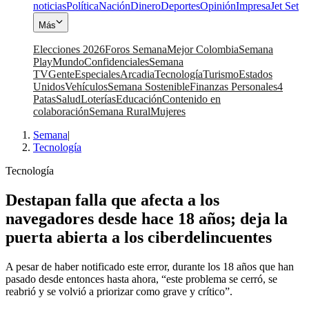
noticias
Política
Nación
Dinero
Deportes
Opinión
Impresa
Jet Set
Más
Elecciones 2026
Foros Semana
Mejor Colombia
Semana
Play
Mundo
Confidenciales
Semana
TV
Gente
Especiales
Arcadia
Tecnología
Turismo
Estados
Unidos
Vehículos
Semana Sostenible
Finanzas Personales
4
Patas
Salud
Loterías
Educación
Contenido en
colaboración
Semana Rural
Mujeres
Semana
|
Tecnología
Tecnología
Destapan falla que afecta a los
navegadores desde hace 18 años; deja la
puerta abierta a los ciberdelincuentes
A pesar de haber notificado este error, durante los 18 años que han
pasado desde entonces hasta ahora, “este problema se cerró, se
reabrió y se volvió a priorizar como grave y crítico”.