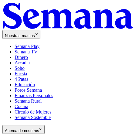
Nuestras marcas
Semana Play
Semana TV
Dinero
Arcadia
Soho
Opens
Fucsia
in
Opens
4 Patas
new
in
Educación
window
new
Foros Semana
window
Finanzas Personales
Semana Rural
Cocina
Círculo de Mujeres
Semana Sostenible
Acerca de nosotros