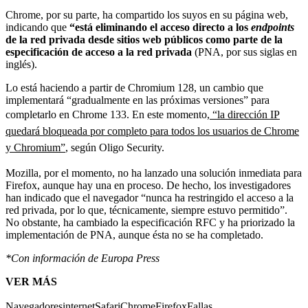
Chrome, por su parte, ha compartido los suyos en su página web,
indicando que
“está eliminando el acceso directo a los
endpoints
de la red privada desde sitios web públicos como parte de la
especificación de acceso a la red privada
(PNA, por sus siglas en
inglés).
Lo está haciendo a partir de Chromium 128, un cambio que
implementará “gradualmente en las próximas versiones” para
completarlo en Chrome 133. En este momento,
“la dirección IP
quedará bloqueada por completo para todos los usuarios de Chrome
y Chromium”
, según Oligo Security.
Mozilla, por el momento, no ha lanzado una solución inmediata para
Firefox, aunque hay una en proceso. De hecho, los investigadores
han indicado que el navegador “nunca ha restringido el acceso a la
red privada, por lo que, técnicamente, siempre estuvo permitido”.
No obstante, ha cambiado la especificación RFC y ha priorizado la
implementación de PNA, aunque ésta no se ha completado.
*Con información de Europa Press
VER MÁS
Navegadores
internet
Safari
Chrome
Firefox
Fallas