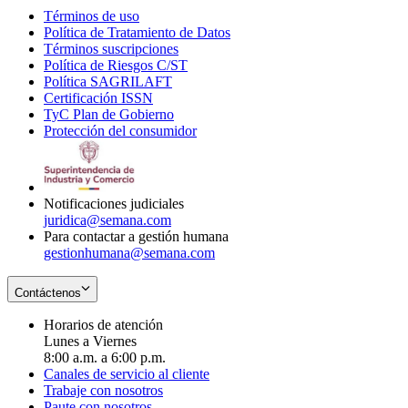
Términos de uso
Opens
Política de Tratamiento de Datos
in
Opens
Términos suscripciones
new
Opens
in
Política de Riesgos C/ST
window
in
Opens
new
Política SAGRILAFT
Opens
new
in
window
Certificación ISSN
Opens
in
window
new
TyC Plan de Gobierno
in
new
Opens
window
Protección del consumidor
new
window
in
Opens
window
new
in
window
new
window
Notificaciones judiciales
juridica@semana.com
Para contactar a gestión humana
gestionhumana@semana.com
Contáctenos
Horarios de atención
Lunes a Viernes
8:00 a.m. a 6:00 p.m.
Canales de servicio al cliente
Trabaje con nosotros
Paute con nosotros