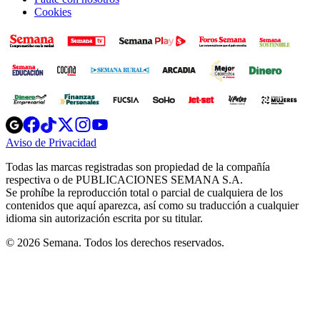
Cookies
Opens
Opens
Opens
Opens
Opens
in
in
in
in
in
Aviso de Privacidad
Opens
new
new
new
new
new
in
window
window
window
window
window
Todas las marcas registradas son propiedad de la compañía
new
respectiva o de PUBLICACIONES SEMANA S.A.
window
Se prohíbe la reproducción total o parcial de cualquiera de los
contenidos que aquí aparezca, así como su traducción a cualquier
idioma sin autorización escrita por su titular.
© 2026 Semana. Todos los derechos reservados.