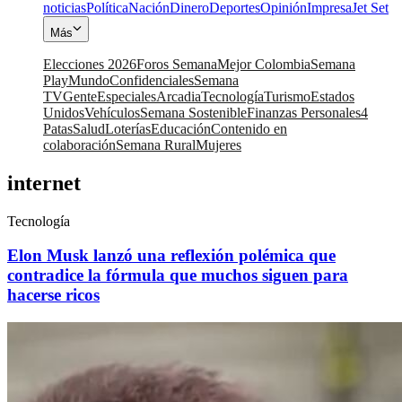
noticias
Política
Nación
Dinero
Deportes
Opinión
Impresa
Jet Set
Más
Elecciones 2026
Foros Semana
Mejor Colombia
Semana
Play
Mundo
Confidenciales
Semana
TV
Gente
Especiales
Arcadia
Tecnología
Turismo
Estados
Unidos
Vehículos
Semana Sostenible
Finanzas Personales
4
Patas
Salud
Loterías
Educación
Contenido en
colaboración
Semana Rural
Mujeres
internet
Tecnología
Elon Musk lanzó una reflexión polémica que
contradice la fórmula que muchos siguen para
hacerse ricos