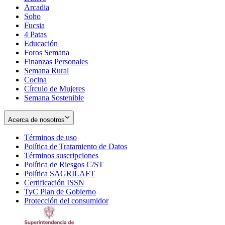
Arcadia
Soho
Opens
Fucsia
in
Opens
4 Patas
new
in
Educación
window
new
Foros Semana
window
Finanzas Personales
Semana Rural
Cocina
Círculo de Mujeres
Semana Sostenible
Acerca de nosotros
Términos de uso
Opens
Política de Tratamiento de Datos
in
Opens
Términos suscripciones
new
Opens
in
Política de Riesgos C/ST
window
in
Opens
new
Política SAGRILAFT
Opens
new
in
window
Certificación ISSN
Opens
in
window
new
TyC Plan de Gobierno
in
new
Opens
window
Protección del consumidor
new
window
in
Opens
window
new
in
window
new