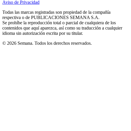
Aviso de Privacidad
Opens
new
new
new
new
new
in
window
window
window
window
window
Todas las marcas registradas son propiedad de la compañía
new
respectiva o de PUBLICACIONES SEMANA S.A.
window
Se prohíbe la reproducción total o parcial de cualquiera de los
contenidos que aquí aparezca, así como su traducción a cualquier
idioma sin autorización escrita por su titular.
© 2026 Semana. Todos los derechos reservados.