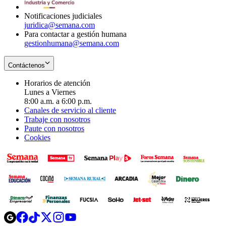
window
Notificaciones judiciales
juridica@semana.com
Para contactar a gestión humana
gestionhumana@semana.com
Contáctenos
Horarios de atención
Lunes a Viernes
8:00 a.m. a 6:00 p.m.
Canales de servicio al cliente
Trabaje con nosotros
Paute con nosotros
Cookies
Opens
Opens
Opens
Opens
Opens
in
in
in
in
in