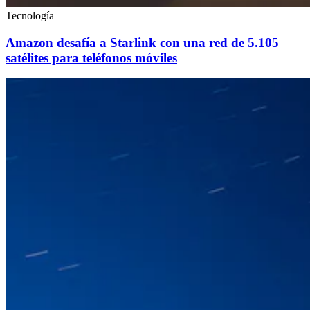
Tecnología
Amazon desafía a Starlink con una red de 5.105
satélites para teléfonos móviles