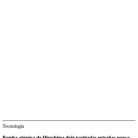
Tecnología
Bomba atómica de Hiroshima dejó partículas extrañas nunca