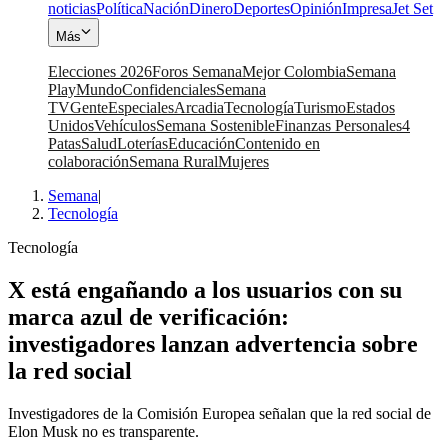
noticias
Política
Nación
Dinero
Deportes
Opinión
Impresa
Jet Set
Más
Elecciones 2026
Foros Semana
Mejor Colombia
Semana
Play
Mundo
Confidenciales
Semana
TV
Gente
Especiales
Arcadia
Tecnología
Turismo
Estados
Unidos
Vehículos
Semana Sostenible
Finanzas Personales
4
Patas
Salud
Loterías
Educación
Contenido en
colaboración
Semana Rural
Mujeres
Semana
|
Tecnología
Tecnología
X está engañando a los usuarios con su
marca azul de verificación:
investigadores lanzan advertencia sobre
la red social
Investigadores de la Comisión Europea señalan que la red social de
Elon Musk no es transparente.