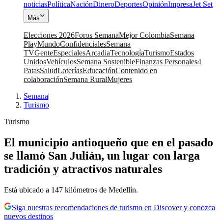
noticias
Política
Nación
Dinero
Deportes
Opinión
Impresa
Jet Set
Más
Elecciones 2026
Foros Semana
Mejor Colombia
Semana
Play
Mundo
Confidenciales
Semana
TV
Gente
Especiales
Arcadia
Tecnología
Turismo
Estados
Unidos
Vehículos
Semana Sostenible
Finanzas Personales
4
Patas
Salud
Loterías
Educación
Contenido en
colaboración
Semana Rural
Mujeres
Semana
|
Turismo
Turismo
El municipio antioqueño que en el pasado
se llamó San Julián, un lugar con larga
tradición y atractivos naturales
Está ubicado a 147 kilómetros de Medellín.
Siga nuestras recomendaciones de turismo en Discover y conozca
nuevos destinos