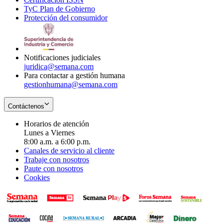
TyC Plan de Gobierno
in
new
Opens
window
Protección del consumidor
new
window
in
Opens
window
new
in
window
new
window
Notificaciones judiciales
juridica@semana.com
Para contactar a gestión humana
gestionhumana@semana.com
Contáctenos
Horarios de atención
Lunes a Viernes
8:00 a.m. a 6:00 p.m.
Canales de servicio al cliente
Trabaje con nosotros
Paute con nosotros
Cookies