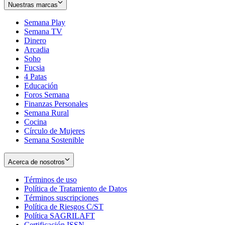
Nuestras marcas
Semana Play
Semana TV
Dinero
Arcadia
Soho
Opens
Fucsia
in
Opens
4 Patas
new
in
Educación
window
new
Foros Semana
window
Finanzas Personales
Semana Rural
Cocina
Círculo de Mujeres
Semana Sostenible
Acerca de nosotros
Términos de uso
Opens
Política de Tratamiento de Datos
in
Opens
Términos suscripciones
new
Opens
in
Política de Riesgos C/ST
window
in
Opens
new
Política SAGRILAFT
Opens
new
in
window
Certificación ISSN
Opens
in
window
new