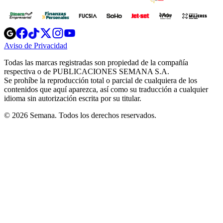
Opens
Opens
Opens
Opens
Opens
in
in
in
in
in
Aviso de Privacidad
Opens
new
new
new
new
new
in
window
window
window
window
window
Todas las marcas registradas son propiedad de la compañía
new
respectiva o de PUBLICACIONES SEMANA S.A.
window
Se prohíbe la reproducción total o parcial de cualquiera de los
contenidos que aquí aparezca, así como su traducción a cualquier
idioma sin autorización escrita por su titular.
© 2026 Semana. Todos los derechos reservados.