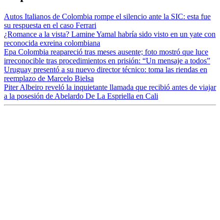
Autos Italianos de Colombia rompe el silencio ante la SIC: esta fue
su respuesta en el caso Ferrari
¿Romance a la vista? Lamine Yamal habría sido visto en un yate con
reconocida exreina colombiana
Epa Colombia reapareció tras meses ausente; foto mostró que luce
irreconocible tras procedimientos en prisión: “Un mensaje a todos”
Uruguay presentó a su nuevo director técnico: toma las riendas en
reemplazo de Marcelo Bielsa
Piter Albeiro reveló la inquietante llamada que recibió antes de viajar
a la posesión de Abelardo De La Espriella en Cali