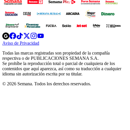
Opens
Opens
Opens
Opens
Opens
in
in
in
in
in
Aviso de Privacidad
Opens
new
new
new
new
new
in
window
window
window
window
window
Todas las marcas registradas son propiedad de la compañía
new
respectiva o de PUBLICACIONES SEMANA S.A.
window
Se prohíbe la reproducción total o parcial de cualquiera de los
contenidos que aquí aparezca, así como su traducción a cualquier
idioma sin autorización escrita por su titular.
© 2026 Semana. Todos los derechos reservados.