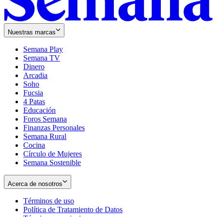
Nuestras marcas
Semana Play
Semana TV
Dinero
Arcadia
Soho
Opens
Fucsia
in
Opens
4 Patas
new
in
Educación
window
new
Foros Semana
window
Finanzas Personales
Semana Rural
Cocina
Círculo de Mujeres
Semana Sostenible
Acerca de nosotros
Términos de uso
Opens
Política de Tratamiento de Datos
in
Opens