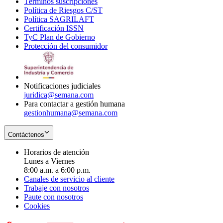
Términos suscripciones
new
Opens
in
Política de Riesgos C/ST
window
in
Opens
new
Política SAGRILAFT
Opens
new
in
window
Certificación ISSN
Opens
in
window
new
TyC Plan de Gobierno
in
new
Opens
window
Protección del consumidor
new
window
in
Opens
window
new
in
window
new
window
Notificaciones judiciales
juridica@semana.com
Para contactar a gestión humana
gestionhumana@semana.com
Contáctenos
Horarios de atención
Lunes a Viernes
8:00 a.m. a 6:00 p.m.
Canales de servicio al cliente
Trabaje con nosotros
Paute con nosotros
Cookies