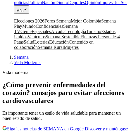
noticias
Política
Nación
Dinero
Deportes
Opinión
Impresa
Jet Set
Más
Elecciones 2026
Foros Semana
Mejor Colombia
Semana
Play
Mundo
Confidenciales
Semana
TV
Gente
Especiales
Arcadia
Tecnología
Turismo
Estados
Unidos
Vehículos
Semana Sostenible
Finanzas Personales
4
Patas
Salud
Loterías
Educación
Contenido en
colaboración
Semana Rural
Mujeres
Semana
|
Vida Moderna
Vida moderna
¿Cómo prevenir enfermedades del
corazón? consejos para evitar afecciones
cardiovasculares
Es importante tener un estilo de vida saludable para mantener un
buen estado de salud.
Siga las noticias de SEMANA en Google Discover y manténgase