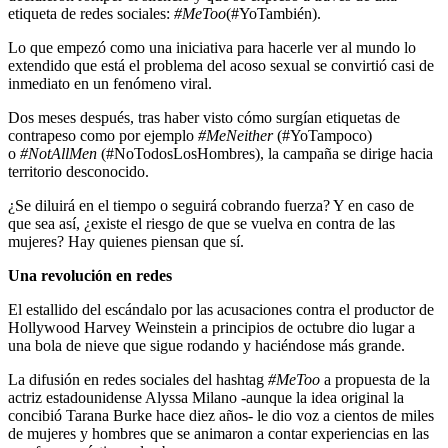
etiqueta de redes sociales:
#MeToo
(#YoTambién).
Lo que empezó como una iniciativa para hacerle ver al mundo lo
extendido que está el problema del acoso sexual se convirtió casi de
inmediato en un fenómeno viral.
Dos meses después, tras haber visto cómo surgían etiquetas de
contrapeso como por ejemplo
#MeNeither
(#YoTampoco)
o
#NotAllMen
(#NoTodosLosHombres), la campaña se dirige hacia
territorio desconocido.
¿Se diluirá en el tiempo o seguirá cobrando fuerza? Y en caso de
que sea así, ¿existe el riesgo de que se vuelva en contra de las
mujeres? Hay quienes piensan que sí.
Una revolución en redes
El estallido del escándalo por las acusaciones contra el productor de
Hollywood Harvey Weinstein a principios de octubre dio lugar a
una bola de nieve que sigue rodando y haciéndose más grande.
La difusión en redes sociales del hashtag
#MeToo
a propuesta de la
actriz estadounidense Alyssa Milano -aunque la idea original la
concibió Tarana Burke hace diez años- le dio voz a cientos de miles
de mujeres y hombres que se animaron a contar experiencias en las