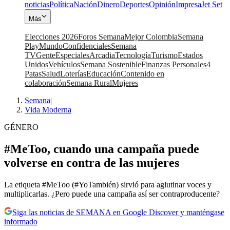
noticias
Política
Nación
Dinero
Deportes
Opinión
Impresa
Jet Set
Más
Elecciones 2026
Foros Semana
Mejor Colombia
Semana
Play
Mundo
Confidenciales
Semana
TV
Gente
Especiales
Arcadia
Tecnología
Turismo
Estados
Unidos
Vehículos
Semana Sostenible
Finanzas Personales
4
Patas
Salud
Loterías
Educación
Contenido en
colaboración
Semana Rural
Mujeres
Semana
|
Vida Moderna
GÉNERO
#MeToo, cuando una campaña puede
volverse en contra de las mujeres
La etiqueta #MeToo (#YoTambién) sirvió para aglutinar voces y
multiplicarlas. ¿Pero puede una campaña así ser contraproducente?
Siga las noticias de SEMANA en Google Discover y manténgase
informado