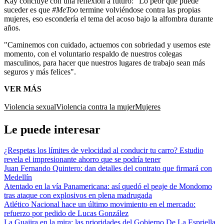
Kay concluye con una reflexión a futuro: "Lo peor que puede
suceder es que
#MeToo
termine volviéndose contra las propias
mujeres, eso escondería el tema del acoso bajo la alfombra durante
años.
"Caminemos con cuidado, actuemos con sobriedad y usemos este
momento, con el voluntario respaldo de nuestros colegas
masculinos, para hacer que nuestros lugares de trabajo sean más
seguros y más felices".
VER MÁS
Violencia sexual
Violencia contra la mujer
Mujeres
Le puede interesar
¿Respetas los límites de velocidad al conducir tu carro? Estudio
revela el impresionante ahorro que se podría tener
Juan Fernando Quintero: dan detalles del contrato que firmará con
Medellín
Atentado en la vía Panamericana: así quedó el peaje de Mondomo
tras ataque con explosivos en plena madrugada
Atlético Nacional hace un último movimiento en el mercado:
refuerzo por pedido de Lucas González
La Guajira en la mira: las prioridades del Gobierno De La Espriella