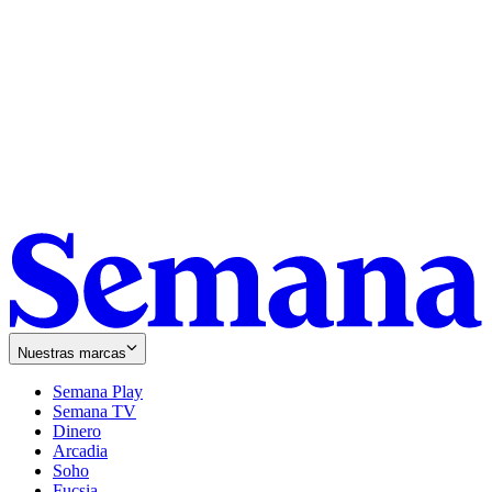
Nuestras marcas
Semana Play
Semana TV
Dinero
Arcadia
Soho
Opens
Fucsia
in
Opens