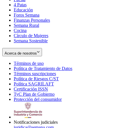
4 Patas
new
in
Educación
window
new
Foros Semana
window
Finanzas Personales
Semana Rural
Cocina
Círculo de Mujeres
Semana Sostenible
Acerca de nosotros
Términos de uso
Opens
Política de Tratamiento de Datos
in
Opens
Términos suscripciones
new
Opens
in
Política de Riesgos C/ST
window
in
Opens
new
Política SAGRILAFT
Opens
new
in
window
Certificación ISSN
Opens
in
window
new
TyC Plan de Gobierno
in
new
Opens
window
Protección del consumidor
new
window
in
Opens
window
new
in
window
new
window
Notificaciones judiciales
juridica@semana.com