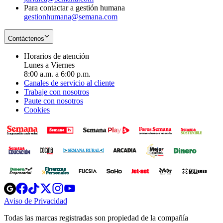
Para contactar a gestión humana
gestionhumana@semana.com
Contáctenos
Horarios de atención
Lunes a Viernes
8:00 a.m. a 6:00 p.m.
Canales de servicio al cliente
Trabaje con nosotros
Paute con nosotros
Cookies
Opens
Opens
Opens
Opens
Opens
in
in
in
in
in
Aviso de Privacidad
Opens
new
new
new
new
new
in
window
window
window
window
window
Todas las marcas registradas son propiedad de la compañía
new