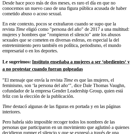
Desde hace poco más de dos meses, es raro el día en que no
conocemos un nuevo caso de una figura pública acusada de haber
cometido abuso o acoso sexual.
En este contexto, pocos se extrañaron cuando se supo que la
revista
Time
eligió como "persona del año" de 2017 a una multitud:
mujeres y hombres que "rompieron el silencio" ante los abusos
sexuales que se cometen en diversas esferas, en especial la del
entretenimiento pero también en política, periodismo, el mundo
empresarial o en los deportes.
Le sugerimos:
Instituto enseñaba a mujeres a ser ‘obedientes‘ y
a no protestar cuando fueran golpeadas
"El mensaje que envía la revista
Time
es que las mujeres, el
feminismo, son ‘la persona del año‘", dice Dale Thomas Vaughn,
cofundador de la empresa Gender Leadership Group, quien está
feliz con la elección de la publicación.
Time
destacó algunas de las figuras en portada y en las páginas
interiores.
Pero habría sido imposible recoger todos los nombres de las
personas que participaron en un movimiento que aglutinó a quienes
decidieron romper el silencio y que se expresó a través de una