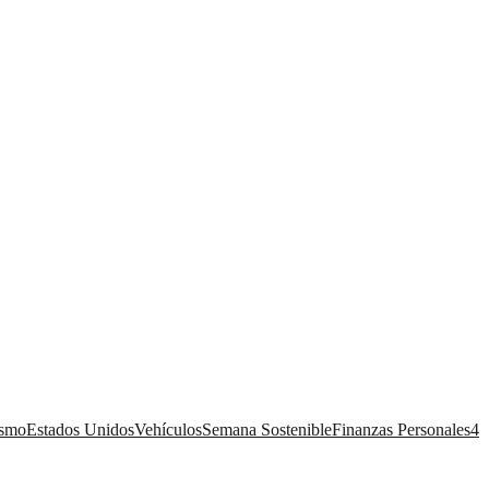
ismo
Estados Unidos
Vehículos
Semana Sostenible
Finanzas Personales
4