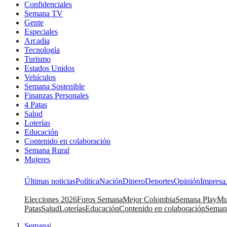
Confidenciales
Semana TV
Gente
Especiales
Arcadia
Tecnología
Turismo
Estados Unidos
Vehículos
Semana Sostenible
Finanzas Personales
4 Patas
Salud
Loterías
Educación
Contenido en colaboración
Semana Rural
Mujeres
Últimas noticias
Política
Nación
Dinero
Deportes
Opinión
Impresa
Elecciones 2026
Foros Semana
Mejor Colombia
Semana Play
Mu
Patas
Salud
Loterías
Educación
Contenido en colaboración
Seman
Semana
|