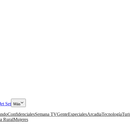
Jet Set
Más
ndo
Confidenciales
Semana TV
Gente
Especiales
Arcadia
Tecnología
Tur
a Rural
Mujeres