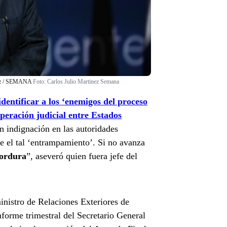
ínez / SEMANA
Foto:
Carlos Julio Martinez Semana
dentificar a los ‘enemigos del proceso
operación judicial entre Estados
n indignación en las autoridades
te el tal ‘entrampamiento’. Si no avanza
cordura
”, aseveró quien fuera jefe del
inistro de Relaciones Exteriores de
forme trimestral del Secretario General