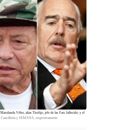
rulanda Vélez, alias Tirofijo, jefe de las Farc fallecido; y el
 Cancillería y SEMANA, respectivamente