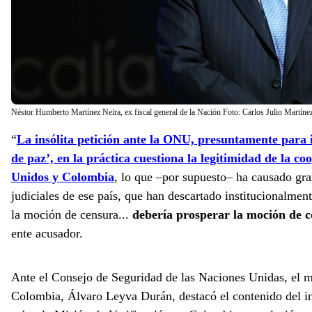
Néstor Humberto Martínez Neira, ex fiscal general de la Nación Foto: Carlos Julio Mart
“
La insólita petición ante la ONU, presuntamente para i
de paz’, en la práctica cuestiona la legitimidad de la co
Unidos y Colombia
, lo que –por supuesto– ha causado gra
judiciales de ese país, que han descartado institucionalmen
la moción de censura...
debería prosperar la moción de 
ente acusador.
Ante el Consejo de Seguridad de las Naciones Unidas, el m
Colombia, Álvaro Leyva Durán, destacó el contenido del in