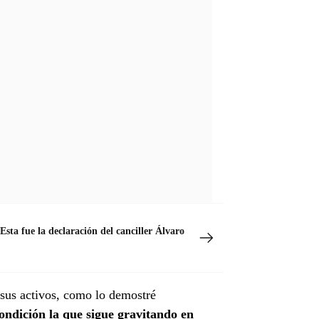
sta fue la declaración del canciller Álvaro
 sus activos, como lo demostré
condición la que sigue gravitando en