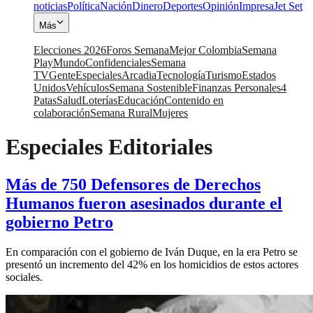
noticias
Política
Nación
Dinero
Deportes
Opinión
Impresa
Jet Set
Más
Elecciones 2026
Foros Semana
Mejor Colombia
Semana
Play
Mundo
Confidenciales
Semana
TV
Gente
Especiales
Arcadia
Tecnología
Turismo
Estados
Unidos
Vehículos
Semana Sostenible
Finanzas Personales
4
Patas
Salud
Loterías
Educación
Contenido en
colaboración
Semana Rural
Mujeres
Especiales Editoriales
Más de 750 Defensores de Derechos
Humanos fueron asesinados durante el
gobierno Petro
En comparación con el gobierno de Iván Duque, en la era Petro se
presentó un incremento del 42% en los homicidios de estos actores
sociales.