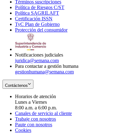
Términos suscripciones
new
Opens
in
Política de Riesgos C/ST
window
in
Opens
new
Política SAGRILAFT
Opens
new
in
window
Certificación ISSN
Opens
in
window
new
TyC Plan de Gobierno
in
new
Opens
window
Protección del consumidor
new
window
in
Opens
window
new
in
window
new
window
Notificaciones judiciales
juridica@semana.com
Para contactar a gestión humana
gestionhumana@semana.com
Contáctenos
Horarios de atención
Lunes a Viernes
8:00 a.m. a 6:00 p.m.
Canales de servicio al cliente
Trabaje con nosotros
Paute con nosotros
Cookies