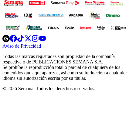
Opens
Opens
Opens
Opens
Opens
in
in
in
in
in
Aviso de Privacidad
Opens
new
new
new
new
new
in
window
window
window
window
window
Todas las marcas registradas son propiedad de la compañía
new
respectiva o de PUBLICACIONES SEMANA S.A.
window
Se prohíbe la reproducción total o parcial de cualquiera de los
contenidos que aquí aparezca, así como su traducción a cualquier
idioma sin autorización escrita por su titular.
© 2026 Semana. Todos los derechos reservados.