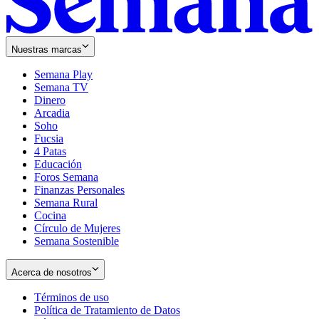
Nuestras marcas
Semana Play
Semana TV
Dinero
Arcadia
Soho
Opens
Fucsia
in
Opens
4 Patas
new
in
Educación
window
new
Foros Semana
window
Finanzas Personales
Semana Rural
Cocina
Círculo de Mujeres
Semana Sostenible
Acerca de nosotros
Términos de uso
Opens
Política de Tratamiento de Datos
in
Opens