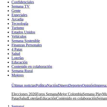
Confidenciales
Semana TV
Gente
Especiales
Arcadia
Tecnología
Turismo
Estados Unidos
Vehículos
Semana Sostenible
Finanzas Personales
4 Patas
Salud
Loterías
Educación
Contenido en colaboración
Semana Rural
Mujeres
Últimas noticias
Política
Nación
Dinero
Deportes
Opinión
Impresa
Elecciones 2026
Foros Semana
Mejor Colombia
Semana Play
Mu
Patas
Salud
Loterías
Educación
Contenido en colaboración
Seman
Semana
|