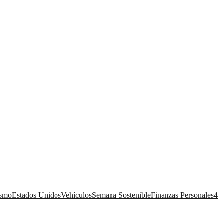
ismo
Estados Unidos
Vehículos
Semana Sostenible
Finanzas Personales
4