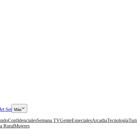
Jet Set
Más
ndo
Confidenciales
Semana TV
Gente
Especiales
Arcadia
Tecnología
Tur
a Rural
Mujeres