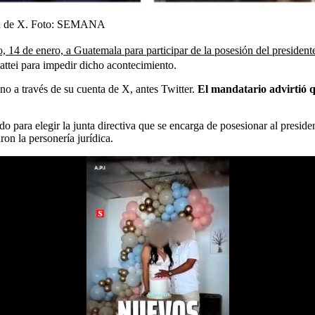
a de X.
Foto:
SEMANA
o, 14 de enero, a Guatemala para participar de la posesión del presiden
ttei para impedir dicho acontecimiento.
no a través de su cuenta de X, antes Twitter.
El mandatario advirtió q
para elegir la junta directiva que se encarga de posesionar al president
on la personería jurídica.