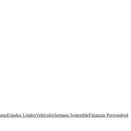
ismo
Estados Unidos
Vehículos
Semana Sostenible
Finanzas Personales
4