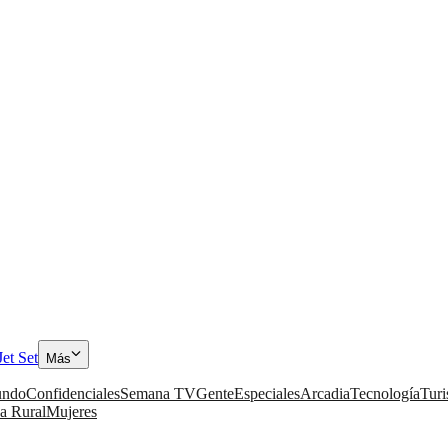
Jet Set
Más
ndo
Confidenciales
Semana TV
Gente
Especiales
Arcadia
Tecnología
Tur
a Rural
Mujeres