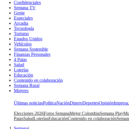
Confidenciales
Semana TV
Gente
Especiales
Arcadia
Tecnología
Turismo
Estados Unidos
Vehículos
Semana Sostenible
Finanzas Personales
4 Patas
Salud
Loterías
Educación
Contenido en colaboración
Semana Rural
Mujeres
Últimas noticias
Política
Nación
Dinero
Deportes
Opinión
Impresa
Elecciones 2026
Foros Semana
Mejor Colombia
Semana Play
Mu
Patas
Salud
Loterías
Educación
Contenido en colaboración
Seman
Semana
|