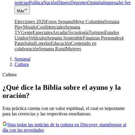
noticias
Política
Nación
Dinero
Deportes
Opinión
Impresa
Jet Set
Más
Elecciones 2026
Foros Semana
Mejor Colombia
Semana
Play
Mundo
Confidenciales
Semana
TV
Gente
Especiales
Arcadia
Tecnología
Turismo
Estados
Unidos
Vehículos
Semana Sostenible
Finanzas Personales
4
Patas
Salud
Loterías
Educación
Contenido en
colaboración
Semana Rural
Mujeres
Semana
|
Cultura
Cultura
¿Qué dice la Biblia sobre el ayuno y la
oración?
Esta práctica cuenta con un valor espiritual, el cual es importante
para las creencias y las respectivas enseñanzas.
Siga todas las noticias de la cultura en Discover, manténgase al
día con las novedades