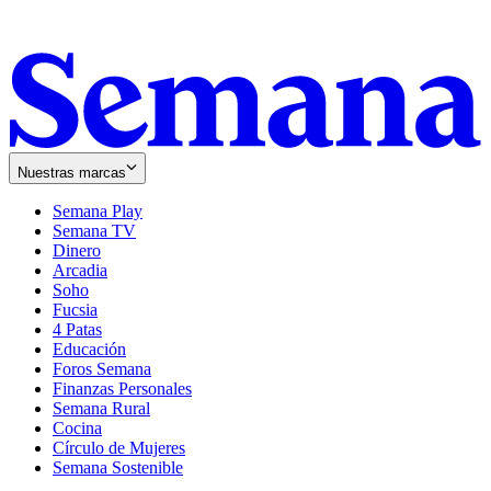
Nuestras marcas
Semana Play
Semana TV
Dinero
Arcadia
Soho
Opens
Fucsia
in
Opens
4 Patas
new
in
Educación
window
new
Foros Semana
window
Finanzas Personales
Semana Rural
Cocina
Círculo de Mujeres
Semana Sostenible