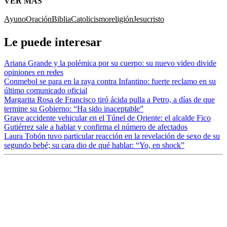
VER MÁS
Ayuno
Oración
Biblia
Catolicismo
religión
Jesucristo
Le puede interesar
Ariana Grande y la polémica por su cuerpo: su nuevo video divide
opiniones en redes
Conmebol se para en la raya contra Infantino: fuerte reclamo en su
último comunicado oficial
Margarita Rosa de Francisco tiró ácida pulla a Petro, a días de que
termine su Gobierno: “Ha sido inaceptable”
Grave accidente vehicular en el Túnel de Oriente: el alcalde Fico
Gutiérrez sale a hablar y confirma el número de afectados
Laura Tobón tuvo particular reacción en la revelación de sexo de su
segundo bebé; su cara dio de qué hablar: “Yo, en shock”