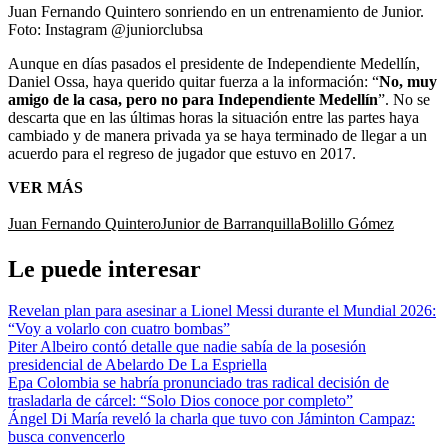
Juan Fernando Quintero sonriendo en un entrenamiento de Junior.
Foto:
Instagram @juniorclubsa
Aunque en días pasados el presidente de Independiente Medellín,
Daniel Ossa, haya querido quitar fuerza a la información: “
No, muy
amigo de la casa, pero no para Independiente Medellín
”. No se
descarta que en las últimas horas la situación entre las partes haya
cambiado y de manera privada ya se haya terminado de llegar a un
acuerdo para el regreso de jugador que estuvo en 2017.
VER MÁS
Juan Fernando Quintero
Junior de Barranquilla
Bolillo Gómez
Le puede interesar
Revelan plan para asesinar a Lionel Messi durante el Mundial 2026:
“Voy a volarlo con cuatro bombas”
Piter Albeiro contó detalle que nadie sabía de la posesión
presidencial de Abelardo De La Espriella
Epa Colombia se habría pronunciado tras radical decisión de
trasladarla de cárcel: “Solo Dios conoce por completo”
Ángel Di María reveló la charla que tuvo con Jáminton Campaz:
busca convencerlo