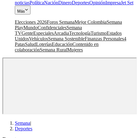
noticias
Política
Nación
Dinero
Deportes
Opinión
Impresa
Jet Set
Más
Elecciones 2026
Foros Semana
Mejor Colombia
Semana
Play
Mundo
Confidenciales
Semana
TV
Gente
Especiales
Arcadia
Tecnología
Turismo
Estados
Unidos
Vehículos
Semana Sostenible
Finanzas Personales
4
Patas
Salud
Loterías
Educación
Contenido en
colaboración
Semana Rural
Mujeres
Semana
|
Deportes