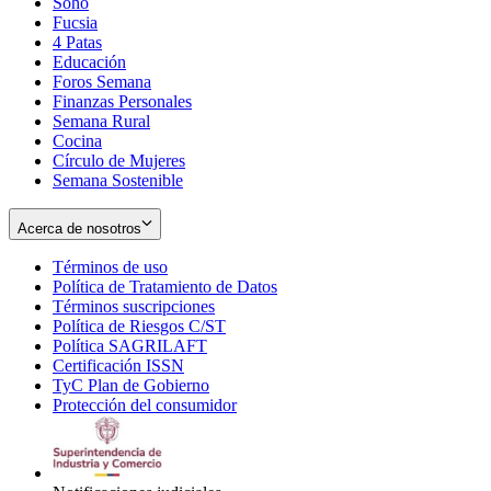
Soho
Opens
Fucsia
in
Opens
4 Patas
new
in
Educación
window
new
Foros Semana
window
Finanzas Personales
Semana Rural
Cocina
Círculo de Mujeres
Semana Sostenible
Acerca de nosotros
Términos de uso
Opens
Política de Tratamiento de Datos
in
Opens
Términos suscripciones
new
Opens
in
Política de Riesgos C/ST
window
in
Opens
new
Política SAGRILAFT
Opens
new
in
window
Certificación ISSN
Opens
in
window
new
TyC Plan de Gobierno
in
new
Opens
window
Protección del consumidor
new
window
in
Opens
window
new
in
window
new
window