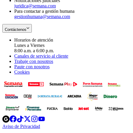
Notificaciones judiciales
juridica@semana.com
Para contactar a gestión humana
gestionhumana@semana.com
Contáctenos
Horarios de atención
Lunes a Viernes
8:00 a.m. a 6:00 p.m.
Canales de servicio al cliente
Trabaje con nosotros
Paute con nosotros
Cookies
Opens
Opens
Opens
Opens
Opens
in
in
in
in
in
Aviso de Privacidad
Opens
new
new
new
new
new
in