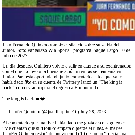
Juan Fernando Quintero rompió el silencio sobre su salida del
Junior.
Foto:
Pantallazo Win Sports - programa 'Saque Largo' 10 de
julio de 2023
Un día después, Quintero volvió a salir en ataque a su exentrenador,
con el que no tuvo una buena relación mientras se mantenía en
Junior. Para esta oportunidad, juntó comentarios a los que ya le
había dado
like
en su cuenta de Twitter y lanzó un “The king is
back”, como si anticipara el regreso a Barranquilla.
The king is back 👑❤️
— Juanfer Quintero (@juanferquinte10)
July 28, 2023
Al comentario que JuanFer había dado me gusta era el siguiente:
“Me cuentan que si ‘Bolillo’ empata o pierde el lunes, el martes
JuanFer Quintero estará de nuevo con la 10 de Junior”, decía una