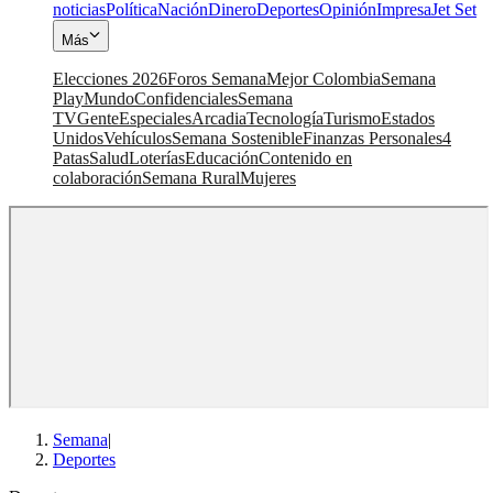
noticias
Política
Nación
Dinero
Deportes
Opinión
Impresa
Jet Set
Más
Elecciones 2026
Foros Semana
Mejor Colombia
Semana
Play
Mundo
Confidenciales
Semana
TV
Gente
Especiales
Arcadia
Tecnología
Turismo
Estados
Unidos
Vehículos
Semana Sostenible
Finanzas Personales
4
Patas
Salud
Loterías
Educación
Contenido en
colaboración
Semana Rural
Mujeres
Semana
|
Deportes