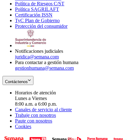
Política de Riesgos C/ST
window
in
Opens
new
Política SAGRILAFT
Opens
new
in
window
Certificación ISSN
Opens
in
window
new
TyC Plan de Gobierno
in
new
Opens
window
Protección del consumidor
new
window
in
Opens
window
new
in
window
new
window
Notificaciones judiciales
juridica@semana.com
Para contactar a gestión humana
gestionhumana@semana.com
Contáctenos
Horarios de atención
Lunes a Viernes
8:00 a.m. a 6:00 p.m.
Canales de servicio al cliente
Trabaje con nosotros
Paute con nosotros
Cookies