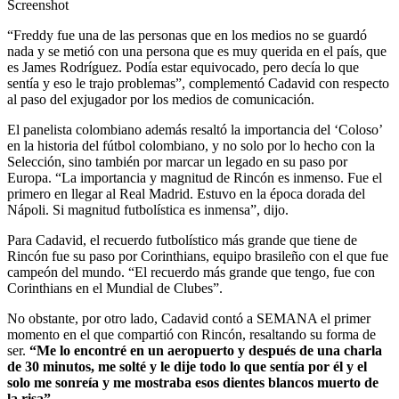
Screenshot
“Freddy fue una de las personas que en los medios no se guardó
nada y se metió con una persona que es muy querida en el país, que
es James Rodríguez. Podía estar equivocado, pero decía lo que
sentía y eso le trajo problemas”, complementó Cadavid con respecto
al paso del exjugador por los medios de comunicación.
El panelista colombiano además resaltó la importancia del ‘Coloso’
en la historia del fútbol colombiano, y no solo por lo hecho con la
Selección, sino también por marcar un legado en su paso por
Europa. “La importancia y magnitud de Rincón es inmenso. Fue el
primero en llegar al Real Madrid. Estuvo en la época dorada del
Nápoli. Si magnitud futbolística es inmensa”, dijo.
Para Cadavid, el recuerdo futbolístico más grande que tiene de
Rincón fue su paso por Corinthians, equipo brasileño con el que fue
campeón del mundo. “El recuerdo más grande que tengo, fue con
Corinthians en el Mundial de Clubes”.
No obstante, por otro lado, Cadavid contó a SEMANA el primer
momento en el que compartió con Rincón, resaltando su forma de
ser.
“Me lo encontré en un aeropuerto y después de una charla
de 30 minutos, me solté y le dije todo lo que sentía por él y el
solo me sonreía y me mostraba esos dientes blancos muerto de
la risa”.