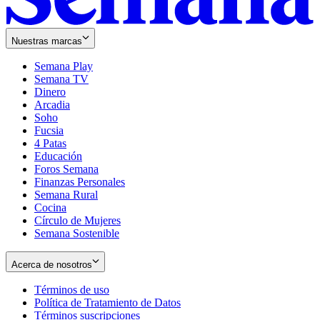
Nuestras marcas
Semana Play
Semana TV
Dinero
Arcadia
Soho
Opens
Fucsia
in
Opens
4 Patas
new
in
Educación
window
new
Foros Semana
window
Finanzas Personales
Semana Rural
Cocina
Círculo de Mujeres
Semana Sostenible
Acerca de nosotros
Términos de uso
Opens
Política de Tratamiento de Datos
in
Opens
Términos suscripciones
new
Opens
in