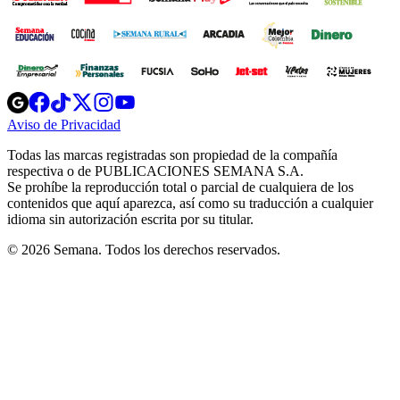
Opens
Opens
Opens
Opens
Opens
in
in
in
in
in
Aviso de Privacidad
Opens
new
new
new
new
new
in
window
window
window
window
window
Todas las marcas registradas son propiedad de la compañía
new
respectiva o de PUBLICACIONES SEMANA S.A.
window
Se prohíbe la reproducción total o parcial de cualquiera de los
contenidos que aquí aparezca, así como su traducción a cualquier
idioma sin autorización escrita por su titular.
© 2026 Semana. Todos los derechos reservados.