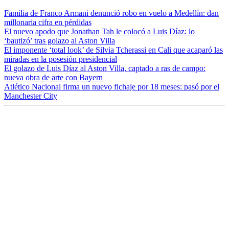
Familia de Franco Armani denunció robo en vuelo a Medellín: dan
millonaria cifra en pérdidas
El nuevo apodo que Jonathan Tah le colocó a Luis Díaz: lo
‘bautizó’ tras golazo al Aston Villa
El imponente ‘total look’ de Silvia Tcherassi en Cali que acaparó las
miradas en la posesión presidencial
El golazo de Luis Díaz al Aston Villa, captado a ras de campo:
nueva obra de arte con Bayern
Atlético Nacional firma un nuevo fichaje por 18 meses: pasó por el
Manchester City