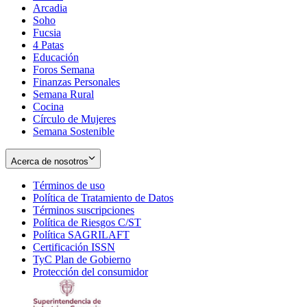
Arcadia
Soho
Opens
Fucsia
in
Opens
4 Patas
new
in
Educación
window
new
Foros Semana
window
Finanzas Personales
Semana Rural
Cocina
Círculo de Mujeres
Semana Sostenible
Acerca de nosotros
Términos de uso
Opens
Política de Tratamiento de Datos
in
Opens
Términos suscripciones
new
Opens
in
Política de Riesgos C/ST
window
in
Opens
new
Política SAGRILAFT
Opens
new
in
window
Certificación ISSN
Opens
in
window
new
TyC Plan de Gobierno
in
new
Opens
window
Protección del consumidor
new
window
in
Opens
window
new
in
window
new