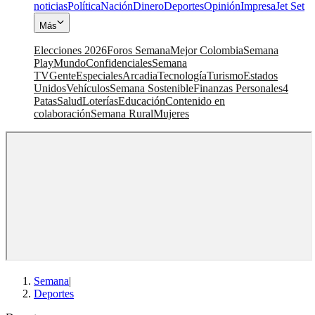
noticias
Política
Nación
Dinero
Deportes
Opinión
Impresa
Jet Set
Más
Elecciones 2026
Foros Semana
Mejor Colombia
Semana
Play
Mundo
Confidenciales
Semana
TV
Gente
Especiales
Arcadia
Tecnología
Turismo
Estados
Unidos
Vehículos
Semana Sostenible
Finanzas Personales
4
Patas
Salud
Loterías
Educación
Contenido en
colaboración
Semana Rural
Mujeres
Semana
|
Deportes