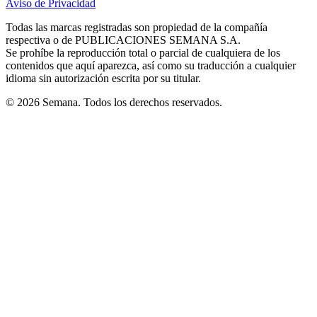
Aviso de Privacidad
Opens
new
new
new
new
new
in
window
window
window
window
window
Todas las marcas registradas son propiedad de la compañía
new
respectiva o de PUBLICACIONES SEMANA S.A.
window
Se prohíbe la reproducción total o parcial de cualquiera de los
contenidos que aquí aparezca, así como su traducción a cualquier
idioma sin autorización escrita por su titular.
© 2026 Semana. Todos los derechos reservados.