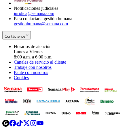
window
Notificaciones judiciales
juridica@semana.com
Para contactar a gestión humana
gestionhumana@semana.com
Contáctenos
Horarios de atención
Lunes a Viernes
8:00 a.m. a 6:00 p.m.
Canales de servicio al cliente
Trabaje con nosotros
Paute con nosotros
Cookies
Opens
Opens
Opens
Opens
Opens
in
in
in
in
in