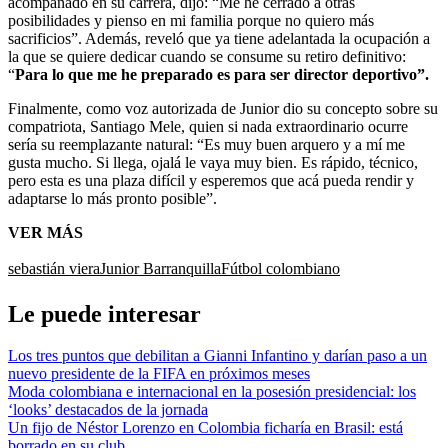
acompañado en su carrera, dijo: “Me he cerrado a otras
posibilidades y pienso en mi familia porque no quiero más
sacrificios”. Además, reveló que ya tiene adelantada la ocupación a
la que se quiere dedicar cuando se consume su retiro definitivo:
“
Para lo que me he preparado es para ser director deportivo”.
Finalmente, como voz autorizada de Junior dio su concepto sobre su
compatriota, Santiago Mele, quien si nada extraordinario ocurre
sería su reemplazante natural: “Es muy buen arquero y a mí me
gusta mucho. Si llega, ojalá le vaya muy bien. Es rápido, técnico,
pero esta es una plaza difícil y esperemos que acá pueda rendir y
adaptarse lo más pronto posible”.
VER MÁS
sebastián viera
Junior Barranquilla
Fútbol colombiano
Le puede interesar
Los tres puntos que debilitan a Gianni Infantino y darían paso a un
nuevo presidente de la FIFA en próximos meses
Moda colombiana e internacional en la posesión presidencial: los
‘looks’ destacados de la jornada
Un fijo de Néstor Lorenzo en Colombia ficharía en Brasil: está
borrado en su club