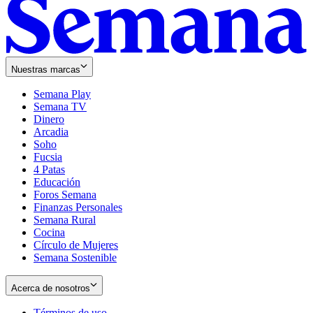
Nuestras marcas
Semana Play
Semana TV
Dinero
Arcadia
Soho
Opens
Fucsia
in
Opens
4 Patas
new
in
Educación
window
new
Foros Semana
window
Finanzas Personales
Semana Rural
Cocina
Círculo de Mujeres
Semana Sostenible
Acerca de nosotros
Términos de uso
Opens