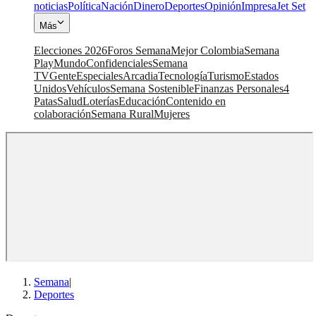
noticias
Política
Nación
Dinero
Deportes
Opinión
Impresa
Jet Set
Más
Elecciones 2026
Foros Semana
Mejor Colombia
Semana
Play
Mundo
Confidenciales
Semana
TV
Gente
Especiales
Arcadia
Tecnología
Turismo
Estados
Unidos
Vehículos
Semana Sostenible
Finanzas Personales
4
Patas
Salud
Loterías
Educación
Contenido en
colaboración
Semana Rural
Mujeres
Semana
|
Deportes