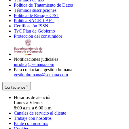
Política de Tratamiento de Datos
in
Opens
Términos suscripciones
new
Opens
in
Política de Riesgos C/ST
window
in
Opens
new
Política SAGRILAFT
Opens
new
in
window
Certificación ISSN
Opens
in
window
new
TyC Plan de Gobierno
in
new
Opens
window
Protección del consumidor
new
window
in
Opens
window
new
in
window
new
window
Notificaciones judiciales
juridica@semana.com
Para contactar a gestión humana
gestionhumana@semana.com
Contáctenos
Horarios de atención
Lunes a Viernes
8:00 a.m. a 6:00 p.m.
Canales de servicio al cliente
Trabaje con nosotros
Paute con nosotros
Cookies