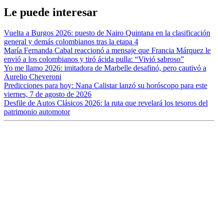
Le puede interesar
Vuelta a Burgos 2026: puesto de Nairo Quintana en la clasificación
general y demás colombianos tras la etapa 4
María Fernanda Cabal reaccionó a mensaje que Francia Márquez le
envió a los colombianos y tiró ácida pulla: “Vivió sabroso”
Yo me llamo 2026: imitadora de Marbelle desafinó, pero cautivó a
Aurelio Cheveroni
Predicciones para hoy: Nana Calistar lanzó su horóscopo para este
viernes, 7 de agosto de 2026
Desfile de Autos Clásicos 2026: la ruta que revelará los tesoros del
patrimonio automotor