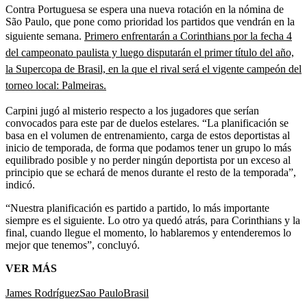
Contra Portuguesa se espera una nueva rotación en la nómina de
São Paulo, que pone como prioridad los partidos que vendrán en la
siguiente semana.
Primero enfrentarán a Corinthians por la fecha 4
del campeonato paulista y luego disputarán el primer título del año,
la Supercopa de Brasil, en la que el rival será el vigente campeón del
torneo local: Palmeiras.
Carpini jugó al misterio respecto a los jugadores que serían
convocados para este par de duelos estelares. “La planificación se
basa en el volumen de entrenamiento, carga de estos deportistas al
inicio de temporada, de forma que podamos tener un grupo lo más
equilibrado posible y no perder ningún deportista por un exceso al
principio que se echará de menos durante el resto de la temporada”,
indicó.
“Nuestra planificación es partido a partido, lo más importante
siempre es el siguiente. Lo otro ya quedó atrás, para Corinthians y la
final, cuando llegue el momento, lo hablaremos y entenderemos lo
mejor que tenemos”, concluyó.
VER MÁS
James Rodríguez
Sao Paulo
Brasil