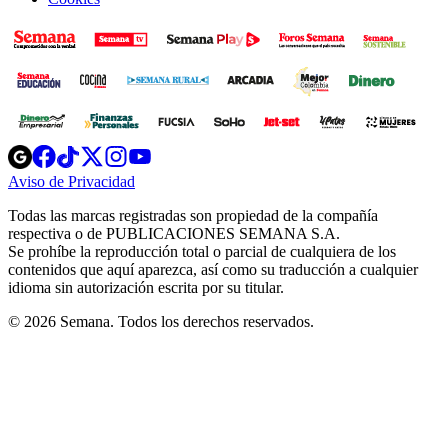
Opens
Opens
Opens
Opens
Opens
in
in
in
in
in
Aviso de Privacidad
Opens
new
new
new
new
new
in
window
window
window
window
window
Todas las marcas registradas son propiedad de la compañía
new
respectiva o de PUBLICACIONES SEMANA S.A.
window
Se prohíbe la reproducción total o parcial de cualquiera de los
contenidos que aquí aparezca, así como su traducción a cualquier
idioma sin autorización escrita por su titular.
© 2026 Semana. Todos los derechos reservados.