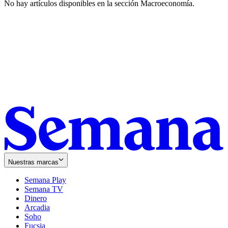
No hay artículos disponibles en la sección
Macroeconomía
.
Nuestras marcas
Semana Play
Semana TV
Dinero
Arcadia
Soho
Opens
Fucsia
in
Opens