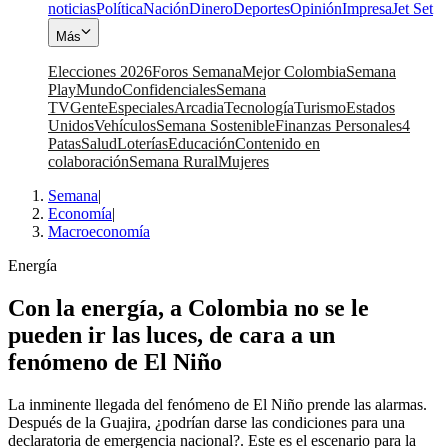
noticias
Política
Nación
Dinero
Deportes
Opinión
Impresa
Jet Set
Más
Elecciones 2026
Foros Semana
Mejor Colombia
Semana
Play
Mundo
Confidenciales
Semana
TV
Gente
Especiales
Arcadia
Tecnología
Turismo
Estados
Unidos
Vehículos
Semana Sostenible
Finanzas Personales
4
Patas
Salud
Loterías
Educación
Contenido en
colaboración
Semana Rural
Mujeres
Semana
|
Economía
|
Macroeconomía
Energía
Con la energía, a Colombia no se le
pueden ir las luces, de cara a un
fenómeno de El Niño
La inminente llegada del fenómeno de El Niño prende las alarmas.
Después de la Guajira, ¿podrían darse las condiciones para una
declaratoria de emergencia nacional?. Este es el escenario para la