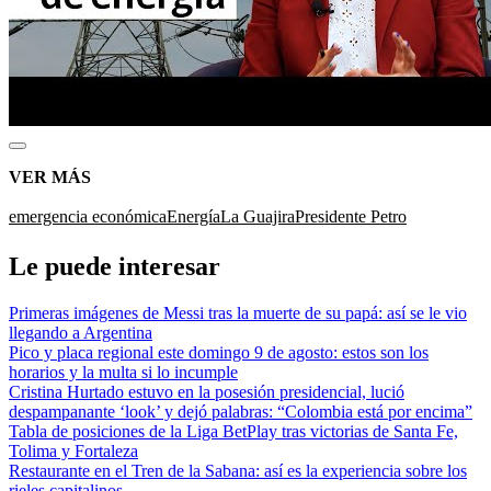
VER MÁS
emergencia económica
Energía
La Guajira
Presidente Petro
Le puede interesar
Primeras imágenes de Messi tras la muerte de su papá: así se le vio
llegando a Argentina
Pico y placa regional este domingo 9 de agosto: estos son los
horarios y la multa si lo incumple
Cristina Hurtado estuvo en la posesión presidencial, lució
despampanante ‘look’ y dejó palabras: “Colombia está por encima”
Tabla de posiciones de la Liga BetPlay tras victorias de Santa Fe,
Tolima y Fortaleza
Restaurante en el Tren de la Sabana: así es la experiencia sobre los
rieles capitalinos