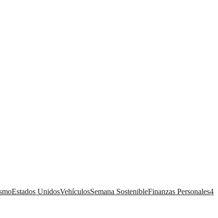
ismo
Estados Unidos
Vehículos
Semana Sostenible
Finanzas Personales
4