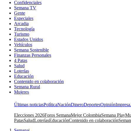
Confidenciales
Semana TV
Gente
Especiales
Arcadia
Tecnología
Turismo
Estados Unidos
Vehículos
Semana Sostenible
Finanzas Personales
4 Patas
Salud
Loterías
Educación
Contenido en colaboración
Semana Rural
Mujeres
Últimas noticias
Política
Nación
Dinero
Deportes
Opinión
Impresa
Elecciones 2026
Foros Semana
Mejor Colombia
Semana Play
Mu
Patas
Salud
Loterías
Educación
Contenido en colaboración
Seman
Semana
|