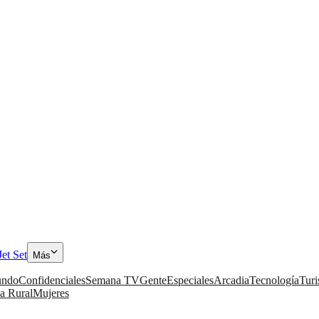
Jet Set
Más
ndo
Confidenciales
Semana TV
Gente
Especiales
Arcadia
Tecnología
Tur
a Rural
Mujeres