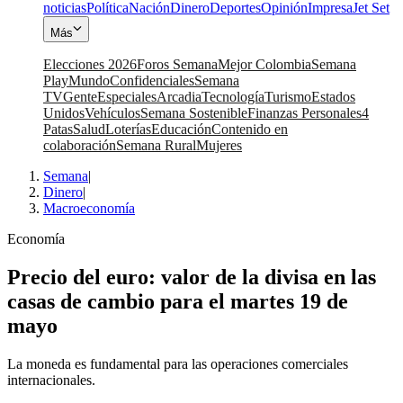
noticias
Política
Nación
Dinero
Deportes
Opinión
Impresa
Jet Set
Más
Elecciones 2026
Foros Semana
Mejor Colombia
Semana
Play
Mundo
Confidenciales
Semana
TV
Gente
Especiales
Arcadia
Tecnología
Turismo
Estados
Unidos
Vehículos
Semana Sostenible
Finanzas Personales
4
Patas
Salud
Loterías
Educación
Contenido en
colaboración
Semana Rural
Mujeres
Semana
|
Dinero
|
Macroeconomía
Economía
Precio del euro: valor de la divisa en las
casas de cambio para el martes 19 de
mayo
La moneda es fundamental para las operaciones comerciales
internacionales.