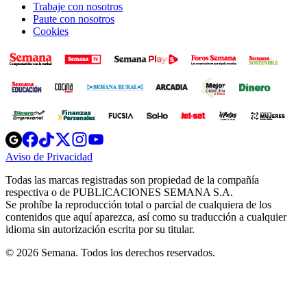
Trabaje con nosotros
Paute con nosotros
Cookies
Opens
Opens
Opens
Opens
Opens
in
in
in
in
in
Aviso de Privacidad
Opens
new
new
new
new
new
in
window
window
window
window
window
Todas las marcas registradas son propiedad de la compañía
new
respectiva o de PUBLICACIONES SEMANA S.A.
window
Se prohíbe la reproducción total o parcial de cualquiera de los
contenidos que aquí aparezca, así como su traducción a cualquier
idioma sin autorización escrita por su titular.
© 2026 Semana. Todos los derechos reservados.