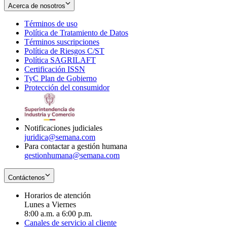
Acerca de nosotros
Términos de uso
Opens
Política de Tratamiento de Datos
in
Opens
Términos suscripciones
new
Opens
in
Política de Riesgos C/ST
window
in
Opens
new
Política SAGRILAFT
Opens
new
in
window
Certificación ISSN
Opens
in
window
new
TyC Plan de Gobierno
in
new
Opens
window
Protección del consumidor
new
window
in
Opens
window
new
in
window
new
window
Notificaciones judiciales
juridica@semana.com
Para contactar a gestión humana
gestionhumana@semana.com
Contáctenos
Horarios de atención
Lunes a Viernes
8:00 a.m. a 6:00 p.m.
Canales de servicio al cliente