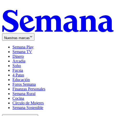
Nuestras marcas
Semana Play
Semana TV
Dinero
Arcadia
Soho
Opens
Fucsia
in
Opens
4 Patas
new
in
Educación
window
new
Foros Semana
window
Finanzas Personales
Semana Rural
Cocina
Círculo de Mujeres
Semana Sostenible