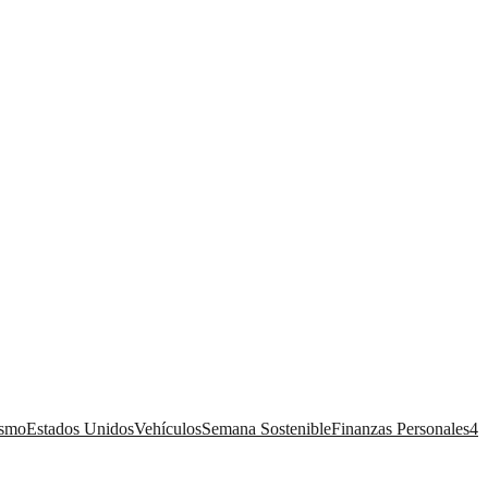
ismo
Estados Unidos
Vehículos
Semana Sostenible
Finanzas Personales
4