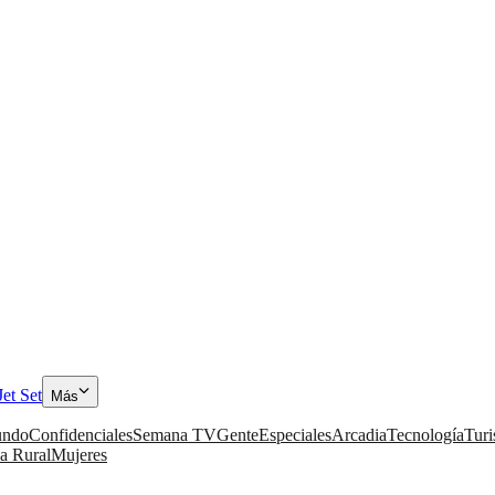
Jet Set
Más
ndo
Confidenciales
Semana TV
Gente
Especiales
Arcadia
Tecnología
Tur
a Rural
Mujeres