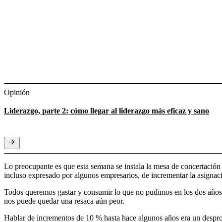
Opinión
Liderazgo, parte 2: cómo llegar al liderazgo más eficaz y sano
Lo preocupante es que esta semana se instala la mesa de concertación 
incluso expresado por algunos empresarios, de incrementar la asigna
Todos queremos gastar y consumir lo que no pudimos en los dos años d
nos puede quedar una resaca aún peor.
Hablar de incrementos de 10 % hasta hace algunos años era un desprop