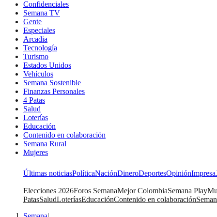
Confidenciales
Semana TV
Gente
Especiales
Arcadia
Tecnología
Turismo
Estados Unidos
Vehículos
Semana Sostenible
Finanzas Personales
4 Patas
Salud
Loterías
Educación
Contenido en colaboración
Semana Rural
Mujeres
Últimas noticias
Política
Nación
Dinero
Deportes
Opinión
Impresa
Elecciones 2026
Foros Semana
Mejor Colombia
Semana Play
Mu
Patas
Salud
Loterías
Educación
Contenido en colaboración
Seman
Semana
|