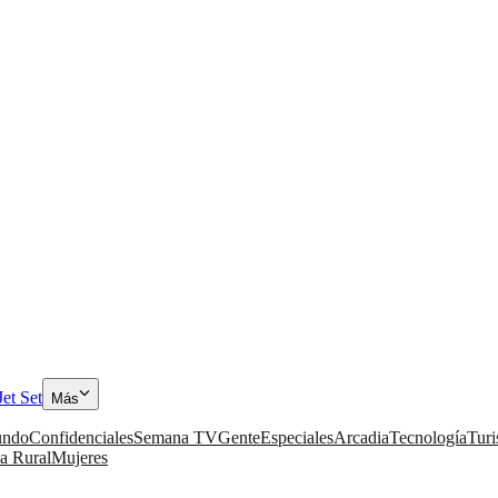
Jet Set
Más
ndo
Confidenciales
Semana TV
Gente
Especiales
Arcadia
Tecnología
Tur
a Rural
Mujeres