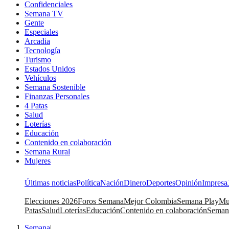
Confidenciales
Semana TV
Gente
Especiales
Arcadia
Tecnología
Turismo
Estados Unidos
Vehículos
Semana Sostenible
Finanzas Personales
4 Patas
Salud
Loterías
Educación
Contenido en colaboración
Semana Rural
Mujeres
Últimas noticias
Política
Nación
Dinero
Deportes
Opinión
Impresa
Elecciones 2026
Foros Semana
Mejor Colombia
Semana Play
Mu
Patas
Salud
Loterías
Educación
Contenido en colaboración
Seman
Semana
|