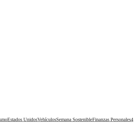
ismo
Estados Unidos
Vehículos
Semana Sostenible
Finanzas Personales
4