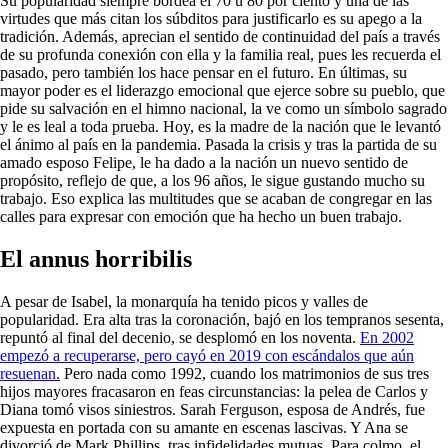
Su popularidad siempre bordea el 70 u 80 por ciento y una de las
virtudes que más citan los súbditos para justificarlo es su apego a la
tradición. Además, aprecian el sentido de continuidad del país a través
de su profunda conexión con ella y la familia real, pues les recuerda el
pasado, pero también los hace pensar en el futuro. En últimas, su
mayor poder es el liderazgo emocional que ejerce sobre su pueblo, que
pide su salvación en el himno nacional, la ve como un símbolo sagrado
y le es leal a toda prueba. Hoy, es la madre de la nación que le levantó
el ánimo al país en la pandemia. Pasada la crisis y tras la partida de su
amado esposo Felipe, le ha dado a la nación un nuevo sentido de
propósito, reflejo de que, a los 96 años, le sigue gustando mucho su
trabajo. Eso explica las multitudes que se acaban de congregar en las
calles para expresar con emoción que ha hecho un buen trabajo.
El annus horribilis
A pesar de Isabel, la monarquía ha tenido picos y valles de
popularidad. Era alta tras la coronación, bajó en los tempranos sesenta,
repuntó al final del decenio, se desplomó en los noventa.
En 2002
empezó a recuperarse, pero cayó en 2019 con escándalos que aún
resuenan.
Pero nada como 1992, cuando los matrimonios de sus tres
hijos mayores fracasaron en feas circunstancias: la pelea de Carlos y
Diana tomó visos siniestros. Sarah Ferguson, esposa de Andrés, fue
expuesta en portada con su amante en escenas lascivas. Y Ana se
divorció de Mark Phillips, tras infidelidades mutuas. Para colmo, el