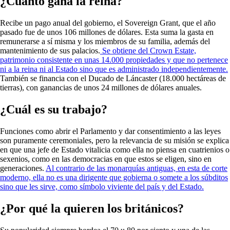
¿Cuánto gana la reina?
Recibe un pago anual del gobierno, el Sovereign Grant, que el año
pasado fue de unos 106 millones de dólares. Esta suma la gasta en
remunerarse a sí misma y los miembros de su familia, además del
mantenimiento de sus palacios.
Se obtiene del Crown Estate,
patrimonio consistente en unas 14.000 propiedades y que no pertenece
ni a la reina ni al Estado sino que es administrado independientemente.
También se financia con el Ducado de Láncaster (18.000 hectáreas de
tierras), con ganancias de unos 24 millones de dólares anuales.
¿Cuál es su trabajo?
Funciones como abrir el Parlamento y dar consentimiento a las leyes
son puramente ceremoniales, pero la relevancia de su misión se explica
en que una jefe de Estado vitalicia como ella no piensa en cuatrienios o
sexenios, como en las democracias en que estos se eligen, sino en
generaciones.
Al contrario de las monarquías antiguas, en esta de corte
moderno, ella no es una dirigente que gobierna o somete a los súbditos
sino que les sirve, como símbolo viviente del país y del Estado.
¿Por qué la quieren los británicos?