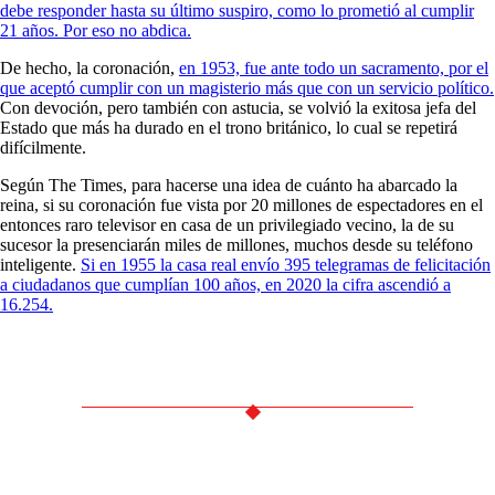
debe responder hasta su último suspiro, como lo prometió al cumplir
21 años. Por eso no abdica.
De hecho, la coronación,
en 1953, fue ante todo un sacramento, por el
que aceptó cumplir con un magisterio más que con un servicio político.
Con devoción, pero también con astucia, se volvió la exitosa jefa del
Estado que más ha durado en el trono británico, lo cual se repetirá
difícilmente.
Según The Times, para hacerse una idea de cuánto ha abarcado la
reina, si su coronación fue vista por 20 millones de espectadores en el
entonces raro televisor en casa de un privilegiado vecino, la de su
sucesor la presenciarán miles de millones, muchos desde su teléfono
inteligente.
Si en 1955 la casa real envío 395 telegramas de felicitación
a ciudadanos que cumplían 100 años, en 2020 la cifra ascendió a
16.254.