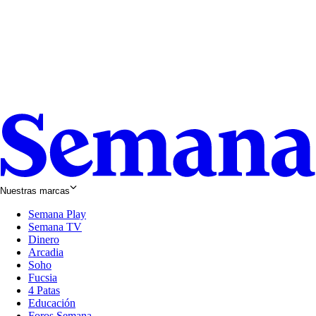
Nuestras marcas
Semana Play
Semana TV
Dinero
Arcadia
Soho
Opens
Fucsia
in
Opens
4 Patas
new
in
Educación
window
new
Foros Semana
window