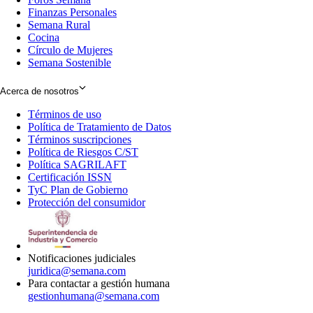
Finanzas Personales
Semana Rural
Cocina
Círculo de Mujeres
Semana Sostenible
Acerca de nosotros
Términos de uso
Opens
Política de Tratamiento de Datos
in
Opens
Términos suscripciones
new
Opens
in
Política de Riesgos C/ST
window
in
Opens
new
Política SAGRILAFT
Opens
new
in
window
Certificación ISSN
Opens
in
window
new
TyC Plan de Gobierno
in
new
Opens
window
Protección del consumidor
new
window
in
Opens
window
new
in
window
new
window
Notificaciones judiciales
juridica@semana.com
Para contactar a gestión humana
gestionhumana@semana.com