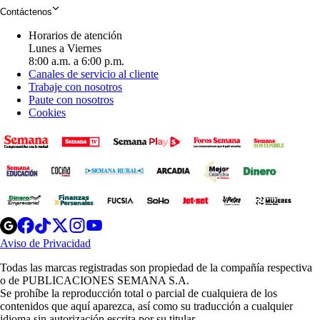
Contáctenos
Horarios de atención
Lunes a Viernes
8:00 a.m. a 6:00 p.m.
Canales de servicio al cliente
Trabaje con nosotros
Paute con nosotros
Cookies
Opens
Opens
Opens
Opens
Opens
in
in
in
in
in
Aviso de Privacidad
Opens
new
new
new
new
new
in
window
window
window
window
window
Todas las marcas registradas son propiedad de la compañía respectiva
new
o de PUBLICACIONES SEMANA S.A.
window
Se prohíbe la reproducción total o parcial de cualquiera de los
contenidos que aquí aparezca, así como su traducción a cualquier
idioma sin autorización escrita por su titular.