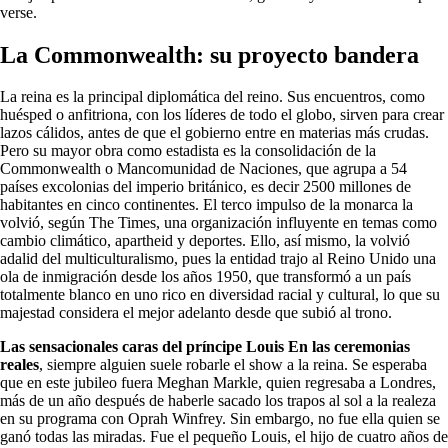
verse.
La Commonwealth: su proyecto bandera
La reina es la principal diplomática del reino. Sus encuentros, como
huésped o anfitriona, con los líderes de todo el globo, sirven para crear
lazos cálidos, antes de que el gobierno entre en materias más crudas.
Pero su mayor obra como estadista es la consolidación de la
Commonwealth o Mancomunidad de Naciones, que agrupa a 54
países excolonias del imperio británico, es decir 2500 millones de
habitantes en cinco continentes. El terco impulso de la monarca la
volvió, según The Times, una organización influyente en temas como
cambio climático, apartheid y deportes. Ello, así mismo, la volvió
adalid del multiculturalismo, pues la entidad trajo al Reino Unido una
ola de inmigración desde los años 1950, que transformó a un país
totalmente blanco en uno rico en diversidad racial y cultural, lo que su
majestad considera el mejor adelanto desde que subió al trono.
Las sensacionales caras del príncipe Louis En las ceremonias
reales
, siempre alguien suele robarle el show a la reina. Se esperaba
que en este jubileo fuera Meghan Markle, quien regresaba a Londres,
más de un año después de haberle sacado los trapos al sol a la realeza
en su programa con Oprah Winfrey. Sin embargo, no fue ella quien se
ganó todas las miradas. Fue el pequeño Louis, el hijo de cuatro años de