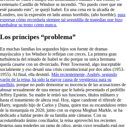
centenario Castillo de Windsor se incendió. “No puedo creer que me
esté pasando esto”, se quejó Isabel. En una cena en la alcadía de
Londres, uso la expresión en latín annus horribilis, (año horrible),
para
expresar cómo recordaría siempre tal seguidilla de tragedias que hizo
tambalear su trono como nunca.
Los príncipes “problema”
En muchas familias los segundos hijos son fuente de dramas
mayúsculos y los Windsor lo reflejan con creces. La primera gran
turbulencia del reinado de Isabel se dio porque su unica hermana
quería casarse con un divorciado, Peter Townsend, algo inaceptable
socialmente y eso desató una crisis constitucional por dos años (1953-
1955). Al final, ella desistió.
Más recientemente, Andrés, segundo
varón de la reina, ha sido la mayor causa de vergüenza para su
apellido
, porque no pudo demostrar su inocencia de las acusaciones de
abusar sexualmente de una menor que le habría presentado el pedófilo
Jeffrey Epstein. Su madre le retiró sus funciones, títulos militares y
hasta el tratamiento de alteza real. Hoy, sigue candente el rifirrafe de
Harry, segundo hijo de Carlos y Diana, quien tras su escandaloso retiro
de la monarquía en 2020, junto con su esposa Meghan Markle, se ha
dedicado a hablar pestes de su familia ante cámaras. Con su
acostumbrado ánimo conciliador, la reina aprovechó los recientes
festejos para tenderles un ramo de olivo, gesto cuyo resultado está por