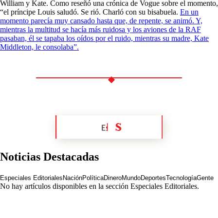
William y Kate. Como reseñó una crónica de Vogue sobre el momento,
“el príncipe Louis saludó. Se rió. Charló con su bisabuela.
En un
momento parecía muy cansado hasta que, de repente, se animó. Y,
mientras la multitud se hacía más ruidosa y los aviones de la RAF
pasaban, él se tapaba los oídos por el ruido, mientras su madre, Kate
Middleton, le consolaba”.
Noticias Destacadas
Especiales Editoriales
Nación
Política
Dinero
Mundo
Deportes
Tecnología
Gente
No hay artículos disponibles en la sección
Especiales Editoriales
.