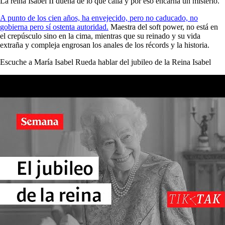
La reina Isabel II dueña de lo que calla y por eso encarna un misterio.
A punto de los cien años, ha envejecido, pero no caducado, no
gobierna pero sí ostenta autoridad.
Maestra del soft power, no está en
el crepúsculo sino en la cima, mientras que su reinado y su vida
extraña y compleja engrosan los anales de los récords y la historia.
Escuche a María Isabel Rueda hablar del jubileo de la Reina Isabel