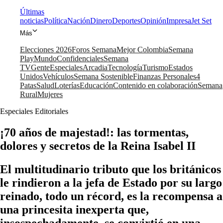
Últimas
noticias
Política
Nación
Dinero
Deportes
Opinión
Impresa
Jet Set
Más
Elecciones 2026
Foros Semana
Mejor Colombia
Semana
Play
Mundo
Confidenciales
Semana
TV
Gente
Especiales
Arcadia
Tecnología
Turismo
Estados
Unidos
Vehículos
Semana Sostenible
Finanzas Personales
4
Patas
Salud
Loterías
Educación
Contenido en colaboración
Semana
Rural
Mujeres
Especiales Editoriales
¡70 años de majestad!: las tormentas,
dolores y secretos de la Reina Isabel II
El multitudinario tributo que los británicos
le rindieron a la jefa de Estado por su largo
reinado, todo un récord, es la recompensa a
una princesita inexperta que,