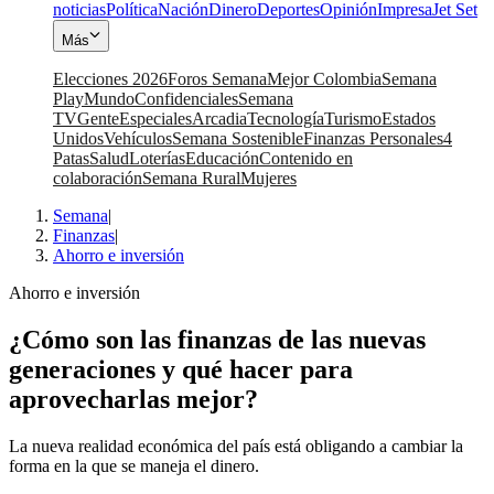
noticias
Política
Nación
Dinero
Deportes
Opinión
Impresa
Jet Set
Más
Elecciones 2026
Foros Semana
Mejor Colombia
Semana
Play
Mundo
Confidenciales
Semana
TV
Gente
Especiales
Arcadia
Tecnología
Turismo
Estados
Unidos
Vehículos
Semana Sostenible
Finanzas Personales
4
Patas
Salud
Loterías
Educación
Contenido en
colaboración
Semana Rural
Mujeres
Semana
|
Finanzas
|
Ahorro e inversión
Ahorro e inversión
¿Cómo son las finanzas de las nuevas
generaciones y qué hacer para
aprovecharlas mejor?
La nueva realidad económica del país está obligando a cambiar la
forma en la que se maneja el dinero.