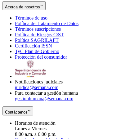
Acerca de nosotros
Términos de uso
Opens
Política de Tratamiento de Datos
in
Opens
Términos suscripciones
new
Opens
in
Política de Riesgos C/ST
window
in
Opens
new
Política SAGRILAFT
Opens
new
in
window
Certificación ISSN
Opens
in
window
new
TyC Plan de Gobierno
in
new
Opens
window
Protección del consumidor
new
window
in
Opens
window
new
in
window
new
window
Notificaciones judiciales
juridica@semana.com
Para contactar a gestión humana
gestionhumana@semana.com
Contáctenos
Horarios de atención
Lunes a Viernes
8:00 a.m. a 6:00 p.m.