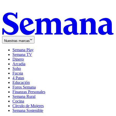
Nuestras marcas
Semana Play
Semana TV
Dinero
Arcadia
Soho
Opens
Fucsia
in
Opens
4 Patas
new
in
Educación
window
new
Foros Semana
window
Finanzas Personales
Semana Rural
Cocina
Círculo de Mujeres
Semana Sostenible