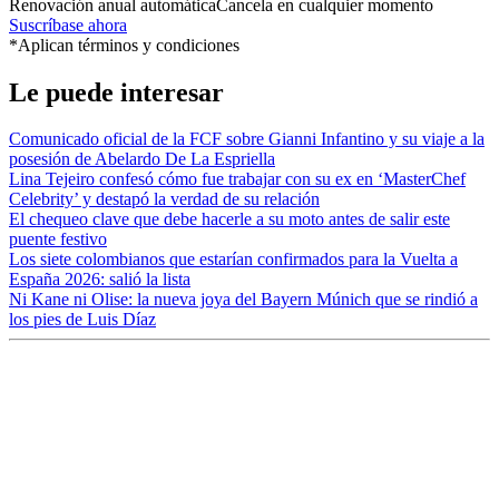
Renovación anual automática
Cancela en cualquier momento
Suscríbase ahora
*Aplican términos y condiciones
Le puede interesar
Comunicado oficial de la FCF sobre Gianni Infantino y su viaje a la
posesión de Abelardo De La Espriella
Lina Tejeiro confesó cómo fue trabajar con su ex en ‘MasterChef
Celebrity’ y destapó la verdad de su relación
El chequeo clave que debe hacerle a su moto antes de salir este
puente festivo
Los siete colombianos que estarían confirmados para la Vuelta a
España 2026: salió la lista
Ni Kane ni Olise: la nueva joya del Bayern Múnich que se rindió a
los pies de Luis Díaz