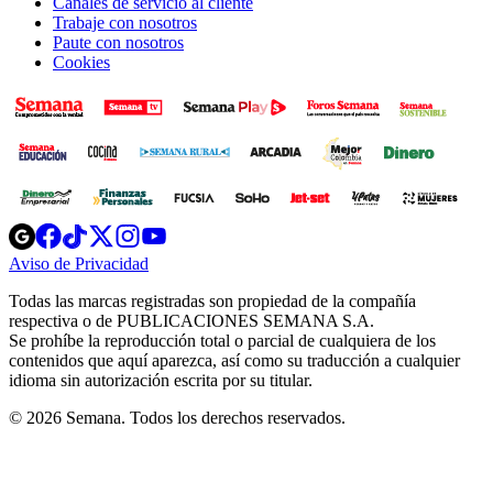
Canales de servicio al cliente
Trabaje con nosotros
Paute con nosotros
Cookies
Opens
Opens
Opens
Opens
Opens
in
in
in
in
in
Aviso de Privacidad
Opens
new
new
new
new
new
in
window
window
window
window
window
Todas las marcas registradas son propiedad de la compañía
new
respectiva o de PUBLICACIONES SEMANA S.A.
window
Se prohíbe la reproducción total o parcial de cualquiera de los
contenidos que aquí aparezca, así como su traducción a cualquier
idioma sin autorización escrita por su titular.
© 2026 Semana. Todos los derechos reservados.