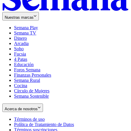
Nuestras marcas
Semana Play
Semana TV
Dinero
Arcadia
Soho
Opens
Fucsia
in
Opens
4 Patas
new
in
Educación
window
new
Foros Semana
window
Finanzas Personales
Semana Rural
Cocina
Círculo de Mujeres
Semana Sostenible
Acerca de nosotros
Términos de uso
Opens
Política de Tratamiento de Datos
in
Opens
Términos suscripciones
new
Opens
in