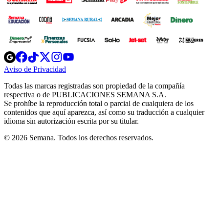
Opens
Opens
Opens
Opens
Opens
in
in
in
in
in
Aviso de Privacidad
Opens
new
new
new
new
new
in
window
window
window
window
window
Todas las marcas registradas son propiedad de la compañía
new
respectiva o de PUBLICACIONES SEMANA S.A.
window
Se prohíbe la reproducción total o parcial de cualquiera de los
contenidos que aquí aparezca, así como su traducción a cualquier
idioma sin autorización escrita por su titular.
© 2026 Semana. Todos los derechos reservados.