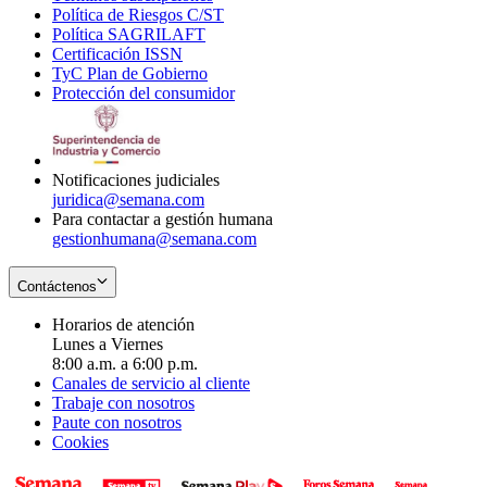
Política de Riesgos C/ST
window
in
Opens
new
Política SAGRILAFT
Opens
new
in
window
Certificación ISSN
Opens
in
window
new
TyC Plan de Gobierno
in
new
Opens
window
Protección del consumidor
new
window
in
Opens
window
new
in
window
new
window
Notificaciones judiciales
juridica@semana.com
Para contactar a gestión humana
gestionhumana@semana.com
Contáctenos
Horarios de atención
Lunes a Viernes
8:00 a.m. a 6:00 p.m.
Canales de servicio al cliente
Trabaje con nosotros
Paute con nosotros
Cookies