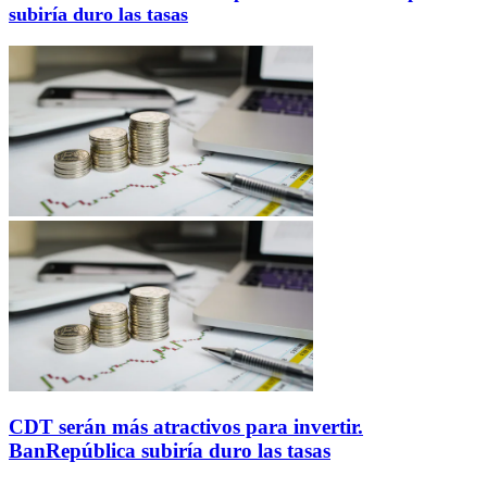
subiría duro las tasas
CDT serán más atractivos para invertir.
BanRepública subiría duro las tasas