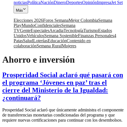
noticias
Política
Nación
Dinero
Deportes
Opinión
Impresa
Jet Set
Más
Elecciones 2026
Foros Semana
Mejor Colombia
Semana
Play
Mundo
Confidenciales
Semana
TV
Gente
Especiales
Arcadia
Tecnología
Turismo
Estados
Unidos
Vehículos
Semana Sostenible
Finanzas Personales
4
Patas
Salud
Loterías
Educación
Contenido en
colaboración
Semana Rural
Mujeres
Ahorro e inversión
Prosperidad Social aclaró qué pasará con
el programa ‘Jóvenes en paz’ tras el
cierre del Ministerio de la Igualdad:
¿continuará?
Prosperidad Social aclaró que únicamente administra el componente
de transferencias monetarias condicionadas del programa y que
requiere nuevas certificaciones para continuar con los desembolsos.