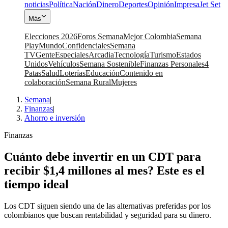
noticias
Política
Nación
Dinero
Deportes
Opinión
Impresa
Jet Set
Más
Elecciones 2026
Foros Semana
Mejor Colombia
Semana
Play
Mundo
Confidenciales
Semana
TV
Gente
Especiales
Arcadia
Tecnología
Turismo
Estados
Unidos
Vehículos
Semana Sostenible
Finanzas Personales
4
Patas
Salud
Loterías
Educación
Contenido en
colaboración
Semana Rural
Mujeres
Semana
|
Finanzas
|
Ahorro e inversión
Finanzas
Cuánto debe invertir en un CDT para
recibir $1,4 millones al mes? Este es el
tiempo ideal
Los CDT siguen siendo una de las alternativas preferidas por los
colombianos que buscan rentabilidad y seguridad para su dinero.