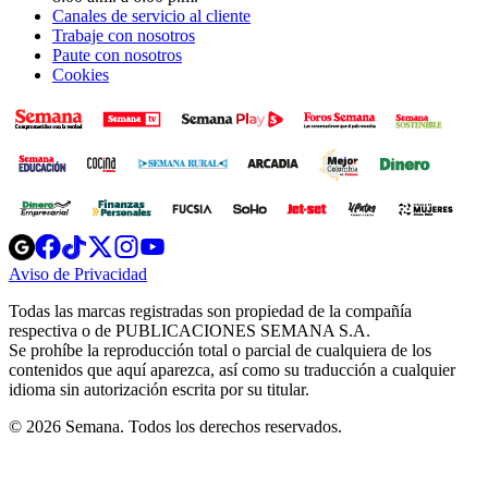
Canales de servicio al cliente
Trabaje con nosotros
Paute con nosotros
Cookies
Opens
Opens
Opens
Opens
Opens
in
in
in
in
in
Aviso de Privacidad
Opens
new
new
new
new
new
in
window
window
window
window
window
Todas las marcas registradas son propiedad de la compañía
new
respectiva o de PUBLICACIONES SEMANA S.A.
window
Se prohíbe la reproducción total o parcial de cualquiera de los
contenidos que aquí aparezca, así como su traducción a cualquier
idioma sin autorización escrita por su titular.
© 2026 Semana. Todos los derechos reservados.