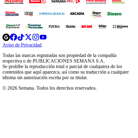
Opens
Opens
Opens
Opens
Opens
in
in
in
in
in
Aviso de Privacidad
Opens
new
new
new
new
new
in
window
window
window
window
window
Todas las marcas registradas son propiedad de la compañía
new
respectiva o de PUBLICACIONES SEMANA S.A.
window
Se prohíbe la reproducción total o parcial de cualquiera de los
contenidos que aquí aparezca, así como su traducción a cualquier
idioma sin autorización escrita por su titular.
© 2026 Semana. Todos los derechos reservados.