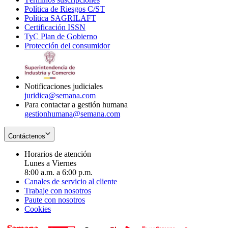
Política de Riesgos C/ST
window
in
Opens
new
Política SAGRILAFT
Opens
new
in
window
Certificación ISSN
Opens
in
window
new
TyC Plan de Gobierno
in
new
Opens
window
Protección del consumidor
new
window
in
Opens
window
new
in
window
new
window
Notificaciones judiciales
juridica@semana.com
Para contactar a gestión humana
gestionhumana@semana.com
Contáctenos
Horarios de atención
Lunes a Viernes
8:00 a.m. a 6:00 p.m.
Canales de servicio al cliente
Trabaje con nosotros
Paute con nosotros
Cookies