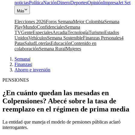
noticias
Política
Nación
Dinero
Deportes
Opinión
Impresa
Jet Set
Más
Elecciones 2026
Foros Semana
Mejor Colombia
Semana
Play
Mundo
Confidenciales
Semana
TV
Gente
Especiales
Arcadia
Tecnología
Turismo
Estados
Unidos
Vehículos
Semana Sostenible
Finanzas Personales
4
Patas
Salud
Loterías
Educación
Contenido en
colaboración
Semana Rural
Mujeres
Semana
|
Finanzas
|
Ahorro e inversión
PENSIONES
¿En cuánto quedan las mesadas en
Colpensiones? Abecé sobre la tasa de
reemplazo en el régimen de prima media
La entidad que maneja el modelo de pensiones públicas aclaró
interrogantes.