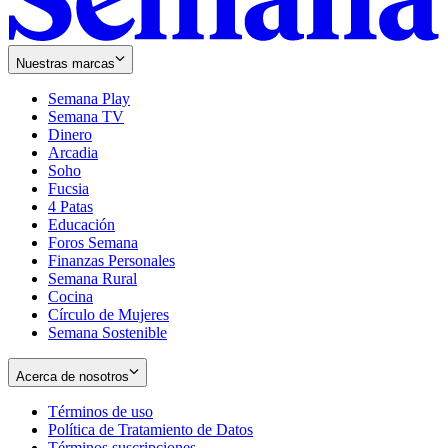
Nuestras marcas
Semana Play
Semana TV
Dinero
Arcadia
Soho
Opens
Fucsia
in
Opens
4 Patas
new
in
Educación
window
new
Foros Semana
window
Finanzas Personales
Semana Rural
Cocina
Círculo de Mujeres
Semana Sostenible
Acerca de nosotros
Términos de uso
Opens
Política de Tratamiento de Datos
in
Opens
Términos suscripciones
new
Opens
in