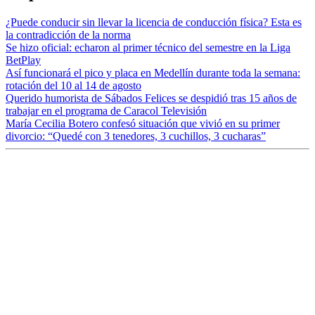
¿Puede conducir sin llevar la licencia de conducción física? Esta es
la contradicción de la norma
Se hizo oficial: echaron al primer técnico del semestre en la Liga
BetPlay
Así funcionará el pico y placa en Medellín durante toda la semana:
rotación del 10 al 14 de agosto
Querido humorista de Sábados Felices se despidió tras 15 años de
trabajar en el programa de Caracol Televisión
María Cecilia Botero confesó situación que vivió en su primer
divorcio: “Quedé con 3 tenedores, 3 cuchillos, 3 cucharas”