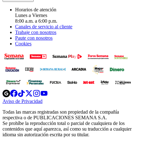
Horarios de atención
Lunes a Viernes
8:00 a.m. a 6:00 p.m.
Canales de servicio al cliente
Trabaje con nosotros
Paute con nosotros
Cookies
Opens
Opens
Opens
Opens
Opens
in
in
in
in
in
Aviso de Privacidad
Opens
new
new
new
new
new
in
window
window
window
window
window
Todas las marcas registradas son propiedad de la compañía
new
respectiva o de PUBLICACIONES SEMANA S.A.
window
Se prohíbe la reproducción total o parcial de cualquiera de los
contenidos que aquí aparezca, así como su traducción a cualquier
idioma sin autorización escrita por su titular.