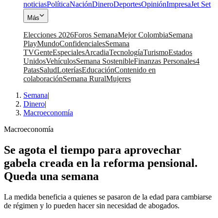
noticias
Política
Nación
Dinero
Deportes
Opinión
Impresa
Jet Set
Más
Elecciones 2026
Foros Semana
Mejor Colombia
Semana
Play
Mundo
Confidenciales
Semana
TV
Gente
Especiales
Arcadia
Tecnología
Turismo
Estados
Unidos
Vehículos
Semana Sostenible
Finanzas Personales
4
Patas
Salud
Loterías
Educación
Contenido en
colaboración
Semana Rural
Mujeres
Semana
|
Dinero
|
Macroeconomía
Macroeconomía
Se agota el tiempo para aprovechar
gabela creada en la reforma pensional.
Queda una semana
La medida beneficia a quienes se pasaron de la edad para cambiarse
de régimen y lo pueden hacer sin necesidad de abogados.