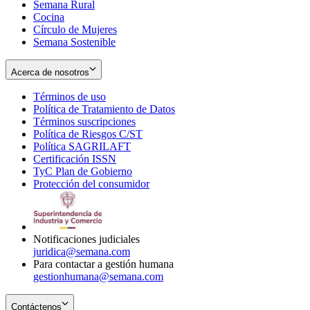
Semana Rural
Cocina
Círculo de Mujeres
Semana Sostenible
Acerca de nosotros
Términos de uso
Opens
Política de Tratamiento de Datos
in
Opens
Términos suscripciones
new
Opens
in
Política de Riesgos C/ST
window
in
Opens
new
Política SAGRILAFT
Opens
new
in
window
Certificación ISSN
Opens
in
window
new
TyC Plan de Gobierno
in
new
Opens
window
Protección del consumidor
new
window
in
Opens
window
new
in
window
new
window
Notificaciones judiciales
juridica@semana.com
Para contactar a gestión humana
gestionhumana@semana.com
Contáctenos