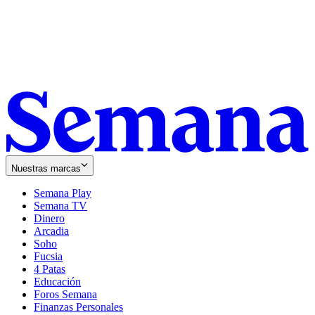
Nuestras marcas
Semana Play
Semana TV
Dinero
Arcadia
Soho
Opens
Fucsia
in
Opens
4 Patas
new
in
Educación
window
new
Foros Semana
window
Finanzas Personales