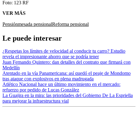
Foto:
123 RF
VER MÁS
Pensión
mesada pensional
Reforma pensional
Le puede interesar
¿Respetas los límites de velocidad al conducir tu carro? Estudio
revela el impresionante ahorro que se podría tener
Juan Fernando Quintero: dan detalles del contrato que firmará con
Medellín
Atentado en la vía Panamericana: así quedó el peaje de Mondomo
tras ataque con explosivos en plena madrugada
Atlético Nacional hace un último movimiento en el mercado:
refuerzo por pedido de Lucas González
La Guajira en la mira: las prioridades del Gobierno De La Espriella
para mejorar la infraestructura vial