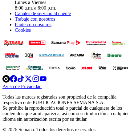
Lunes a Viernes
8:00 a.m. a 6:00 p.m.
Canales de servicio al cliente
Trabaje con nosotros
Paute con nosotros
Cookies
Opens
Opens
Opens
Opens
Opens
in
in
in
in
in
Aviso de Privacidad
Opens
new
new
new
new
new
in
window
window
window
window
window
Todas las marcas registradas son propiedad de la compañía
new
respectiva o de PUBLICACIONES SEMANA S.A.
window
Se prohíbe la reproducción total o parcial de cualquiera de los
contenidos que aquí aparezca, así como su traducción a cualquier
idioma sin autorización escrita por su titular.
© 2026 Semana. Todos los derechos reservados.