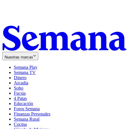
Nuestras marcas
Semana Play
Semana TV
Dinero
Arcadia
Soho
Opens
Fucsia
in
Opens
4 Patas
new
in
Educación
window
new
Foros Semana
window
Finanzas Personales
Semana Rural
Cocina