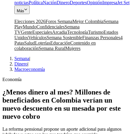
noticias
Política
Nación
Dinero
Deportes
Opinión
Impresa
Jet Set
Más
Elecciones 2026
Foros Semana
Mejor Colombia
Semana
Play
Mundo
Confidenciales
Semana
TV
Gente
Especiales
Arcadia
Tecnología
Turismo
Estados
Unidos
Vehículos
Semana Sostenible
Finanzas Personales
4
Patas
Salud
Loterías
Educación
Contenido en
colaboración
Semana Rural
Mujeres
Semana
|
Dinero
|
Macroeconomía
Economía
¿Menos dinero al mes? Millones de
beneficiados en Colombia verían un
nuevo descuento en su mesada por este
nuevo cobro
La reforma pensional propone un aporte adicional para algunos